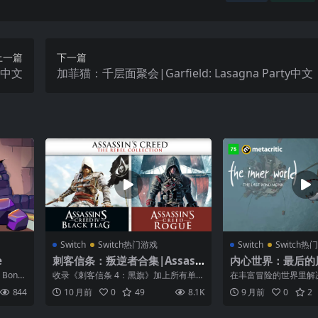
上一篇
下一篇
st中文
加菲猫：千层面聚会|Garfield: Lasagna Party中文
Switch
Switch热门游戏
Switch
Switch热
e
刺客信条：叛逆者合集|Assassi
内心世界：最后的
n’s Creed: The Rebel Collect
e Inner World: 
onfir
收录《刺客信条 4：黑旗》加上所有单人
在丰富冒险的世界里解
ion中文
d Monk
.
DLC，以及《刺客信条：叛变》。 《刺
谜，拯救 Asposia 
844
10 月前
0
49
8.1K
9 月前
0
2
客...
至今...