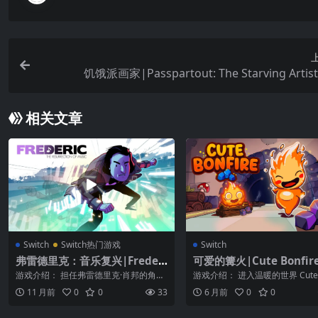
饥饿派画家|Passpartout: The Starving Arti
相关文章
Switch
Switch热门游戏
Switch
弗雷德里克：音乐复兴|Frederi
可爱的篝火|Cute Bonfir
c: Resurrection of Music
游戏介绍： 担任弗雷德里克·肖邦的角
游戏介绍： 进入温暖的世界 Cute B
色，踏上独一无二的音乐冒险旅程。 弗
e，这是一款迷人的像素风格益智..
11 月前
0
0
33
6 月前
0
0
雷德里克...