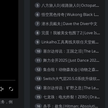
八方旅人0|歧路旅人0|Octopath Traveler 0中文
5
悟空黑色传奇|Wukong Black Legend
6
潜水员戴夫|Dave the Diver中文
7
完蛋！我被美女包围了2|Love Is All Around 2中文
8
Linkalho工具离线关联任天堂账户教程
9
塞尔达传说：王国之泪|The Legend of Zelda: Tears of the Kingdom中文
10
舞力全开2025|Just Dance 2025中文
11
集合啦！动物森友会|动物之森|Animal Crossing: New Horizons中文
12
Switch大气层20.5.0系统升级软硬破通用教程
13
塞尔达传说：旷野之息|The Legend of Zelda: Breath of the Wild中文
14
七龙珠：电光炸裂！ZERO|Dragon Ball: Sparking! Zero中文
15
任务，例
杀手：赦免|Hitman: Absolution汉化
16