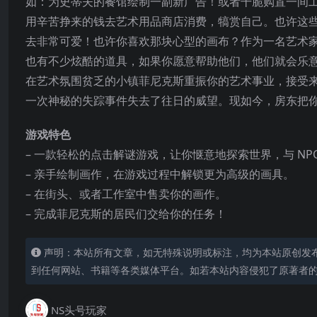
如：为史蒂夫的餐馆绘制一副新广告！或者干脆购置一间
用辛苦挣来的钱去艺术用品商店消费，犒赏自己。也许这
去非常可爱！也许你喜欢那块心型的画布？作为一名艺术
也有不少炫酷的道具，如果你愿意帮助他们，他们就会乐
在艺术氛围贫乏的小镇菲尼克斯重振你的艺术事业，接受
一次神秘的失踪事件失去了往日的威望。现如今，房东把
游戏特色
– 一款轻松的点击解谜游戏，让你惬意地探索世界，与 NPC
– 亲手绘制画作，在游戏过程中解锁更为高级的画具。
– 在街头、或者工作室中售卖你的画作。
– 完成菲尼克斯的居民们交给你的任务！
声明：本站所有文章，如无特殊说明或标注，均为本站原创发
到任何网站、书籍等各类媒体平台。如若本站内容侵犯了原著者
NS头号玩家