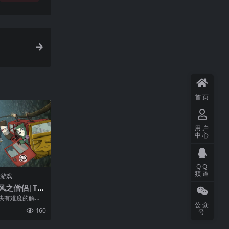
首页
用户
中心
QQ
频道
门游戏
风之僧侣|Th
The Last Win
决有难度的解
公众
世界！长笛鼻家族到
160
号