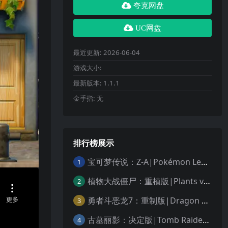
夸克网盘
UC网盘
最近更新:
2026-06-04
游戏大小:
最新版本:
1.1.1
金手指:
无
排行榜展示
宝可梦传说：Z-A|Pokémon Legends: Z-A中文
1
植物大战僵尸：重植版|Plants vs. Zombies: Replanted中文
2
勇者斗恶龙7：重制版|Dragon Quest VII Reimagined中文
3
古墓丽影：决定版|Tomb Raider: Definitive Edition中文
4