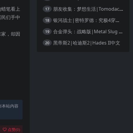
朋友收集：梦想生活|Tomodachi Life: Living the Dream中文
的蜡笔看上
17
居民们手中
银河战士|密特罗德：究极4穿越未知|Metroid Prime 4: Beyond中文
18
合金弹头：战略版|Metal Slug Tactics中文
19
术家，却因
。
黑帝斯2|哈迪斯2|Hades II中文
20
布本站内容
点赞(
0
)