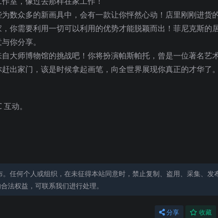
工作室，像过去那样在家工作！
些为数众多的新画具中，会有一款让你怦然心动！店里刚刚进货
家，你需要利用一切可以利用的优势才能脱颖而出！菲尼克斯的
意与你分享。
来自大师博物馆的挑战吧！你将扮演帕斯帕托，曾是一
位著名艺
你赶出家门，该是时候拿起画笔，向全世界展现你真正的才华了
 互动。
布。任何个人或组织，在未征得本站同意时，禁止复制、盗用、采集、发
的合法权益，可联系我们进行处理。
分享
收藏