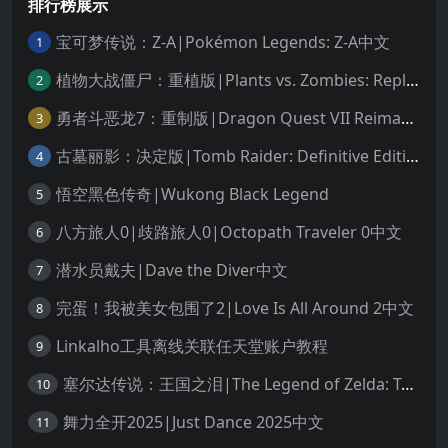
排行榜展示
宝可梦传说：Z-A|Pokémon Legends: Z-A中文
1
植物大战僵尸：重植版|Plants vs. Zombies: Replanted中文
2
勇者斗恶龙7：重制版|Dragon Quest VII Reimagined中文
3
古墓丽影：决定版|Tomb Raider: Definitive Edition中文
4
悟空黑色传奇|Wukong Black Legend
5
八方旅人0|歧路旅人0|Octopath Traveler 0中文
6
潜水员戴夫|Dave the Diver中文
7
完蛋！我被美女包围了2|Love Is All Around 2中文
8
Linkalho工具离线关联任天堂账户教程
9
塞尔达传说：王国之泪|The Legend of Zelda: Tears of the Kingdom中文
10
舞力全开2025|Just Dance 2025中文
11