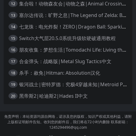
集合啦！动物森友会|动物之森|Animal Crossing: New Horizons中文
12
塞尔达传说：旷野之息|The Legend of Zelda: Breath of the Wild中文
13
七龙珠：电光炸裂！ZERO|Dragon Ball: Sparking! Zero中文
14
Switch大气层20.5.0系统升级软硬破通用教程
15
朋友收集：梦想生活|Tomodachi Life: Living the Dream中文
16
合金弹头：战略版|Metal Slug Tactics中文
17
杀手：赦免|Hitman: Absolution汉化
18
银河战士|密特罗德：究极4穿越未知|Metroid Prime 4: Beyond中文
19
黑帝斯2|哈迪斯2|Hades II中文
20
免责声明：本站资源均源自网络，诺涉及您的版权，知识产权或其他利益，请附
上版权证明邮件告知。收到您的邮件后，我们将在72小时内删除 联系邮箱：
1245294496@qq.com