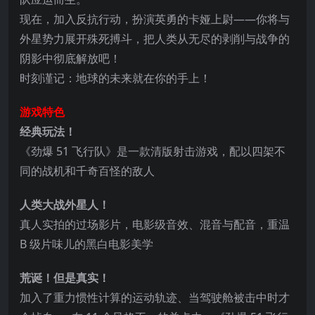
现在，加入反抗行动，扮演英勇的卡娅上尉—
—你将与
外星势力展开殊死搏斗，把人类从无尽的剥削与战争的
阴影中彻底解放吧！
时刻谨记：地球的未来就在你的手上！
游戏特色
经典玩法！
《劲爆 51 飞行队》是一款清版射击游戏，配以四架不
同的战机和千奇百怪的敌人
人类大战外星人！
真人实拍的过场影片，电影级音效、混音与配音，重温
B 级片味儿的黑白电影美学
荒诞！但是真实！
加入了重力惯性计算的运动轨迹、当驾驶舱被击中时才