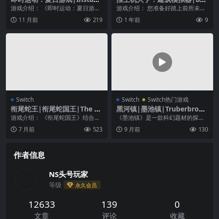
Sports Summer Games中文
dozer Tycoon: Constructio
游戏介绍： 《即时运动：夏日游
游戏介绍： 您准备好踏上前所未有
n Simulator
戏》共有11项运动！即时运动夏季
的建筑之旅了吗？ 沉浸在振奋人心
11 月前
219
1 年前
9
运动会 接力赛、跳...
的建筑世界中，体...
Switch
Switch
Switch热门游戏
衔尾蛇王|衔尾蛇国王|The O
黑河镇|墨池镇|Truberbrook
uroboros King中文
中文
游戏介绍： 《衔尾蛇国王》结合了
《墨池镇》是一款科幻题材的探索
国际象棋的战术深度与肉鸽游戏的
解密游戏。游戏内场景皆为纯手工
7 月前
523
9 月前
130
构筑多样性和重复游...
打造，在这个奇幻的 ...
作者信息
NS头号玩家
等级
永久会员
12633
139
0
文章
评论
收藏