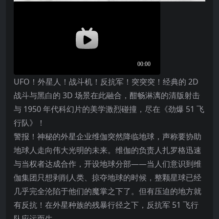
UFO！外星人！战斗机！反抗军！突突突！经典的 2D
战斗与黑白的 3D 场景在此融合，酣畅淋漓的清版射击
与 1950 年代科幻片的美学激烈碰撞，尽在《劲爆 51 飞
行队》！
警报！神秘的外星企业维伽突然降临地球，声称要协助
地球人走向伟大光明的未来。维伽的负责人扎罗格迅速
与当权者达成合作，开设地球分部——当人们意识到维
伽集团只想剥削人类、掠夺地球的时候，整颗星球已经
几乎完全沦陷于他们的魔掌之下了。但有压迫的地方就
有反抗！在外星种族的残暴行径之下，反抗军 51 飞行
队应运而生。