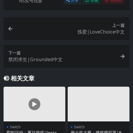
NS头号玩家
分享
收藏
点赞(
0
)
上一篇
拣爱|LoveChoice中文
下一篇
禁闭求生|Grounded中文
相关文章
Switch
Switch
即时运动：夏日游戏|Instant
推土机大亨：建筑模拟器|Bull