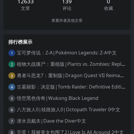
12633
139
0
文章
评论
收藏
查看作者其他文章
排行榜展示
宝可梦传说：Z-A|Pokémon Legends: Z-A中文
1
植物大战僵尸：重植版|Plants vs. Zombies: Replanted中文
2
勇者斗恶龙7：重制版|Dragon Quest VII Reimagined中文
3
古墓丽影：决定版|Tomb Raider: Definitive Edition中文
4
悟空黑色传奇|Wukong Black Legend
5
八方旅人0|歧路旅人0|Octopath Traveler 0中文
6
潜水员戴夫|Dave the Diver中文
7
完蛋！我被美女包围了2|Love Is All Around 2中文
8