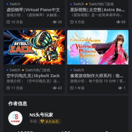
Switch
Switch
Switch热门游戏
虚拟钢琴|Virtual Piano中文
星际萌熊|太空熊|Astro Bear
s
游戏介绍： 《虚拟钢琴》从触摸屏
《星际萌熊》是一款简单易学却难
手机发明的那一刻起，虚拟乐器就
掌握的游戏，一边避开彼此的魔法
10 月前
30
9 月前
89
已经很流行了。钢琴...
熊丝带，一边绕着星球...
Switch
Switch热门游戏
Switch
空中闪电扎克|Skybolt Zack
像素游戏制作大师系列：狼姬
辉夜|Pixel Game Maker Ser
游戏介绍： 《空中闪电扎克》这是
游戏介绍： 每个阶段 10 分钟！竖
ies Werewolf Princess Kag
一个不跳跃的平台游戏，也是一个
版卷轴动作游戏来了!“狼姬辉夜”是
11 月前
43
1 年前
1
uya
你决定自己节奏的音...
对平安时代...
作者信息
NS头号玩家
等级
永久会员