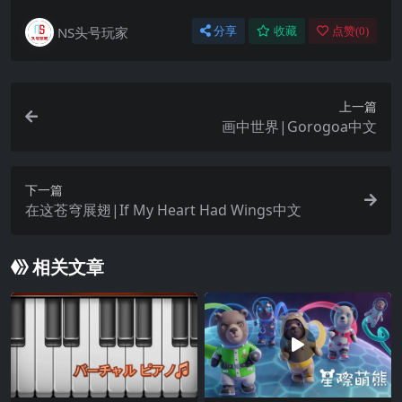
NS头号玩家
分享
收藏
点赞(
0
)
上一篇
画中世界|Gorogoa中文
下一篇
在这苍穹展翅|If My Heart Had Wings中文
相关文章