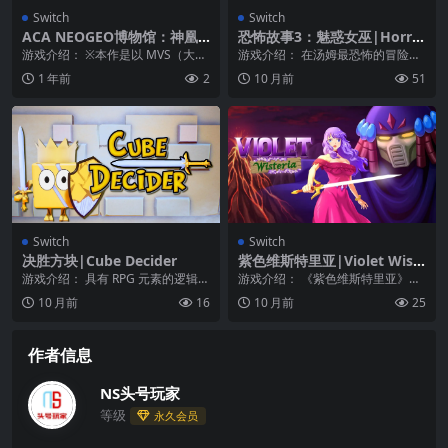
Switch
Switch
ACA NEOGEO博物馆：神凰
恐怖故事3：魅惑女巫|Horro
拳|ACA Neo Geo: Ragnagar
r Tale 3: The Witch中文
游戏介绍： ※本作是以 MVS（大型
游戏介绍： 在汤姆最恐怖的冒险章
d
电玩用 NEOGEO）版游戏本篇为基
节中，勇敢对抗那位可怕的女巫
1 年前
2
10 月前
51
础进行开...
吧！ 在本集故事中，...
Switch
Switch
决胜方块|Cube Decider
紫色维斯特里亚|Violet Wist
eria
游戏介绍： 具有 RPG 元素的逻辑益
游戏介绍： 《紫色维斯特里亚》成
智游戏 Cube Decider 是一款带...
为一名挥舞着魔法剑的女英雄，与
10 月前
16
10 月前
25
穿越时间、空间和交...
作者信息
NS头号玩家
等级
永久会员