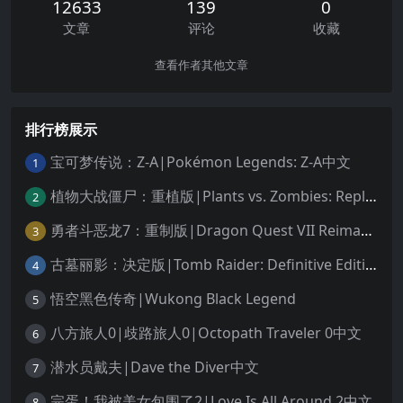
12633
139
0
文章
评论
收藏
查看作者其他文章
排行榜展示
宝可梦传说：Z-A|Pokémon Legends: Z-A中文
1
植物大战僵尸：重植版|Plants vs. Zombies: Replanted中文
2
勇者斗恶龙7：重制版|Dragon Quest VII Reimagined中文
3
古墓丽影：决定版|Tomb Raider: Definitive Edition中文
4
悟空黑色传奇|Wukong Black Legend
5
八方旅人0|歧路旅人0|Octopath Traveler 0中文
6
潜水员戴夫|Dave the Diver中文
7
完蛋！我被美女包围了2|Love Is All Around 2中文
8