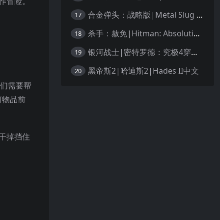
作冒险。
合金弹头：战略版|Metal Slug Tactics中文
17
杀手：赦免|Hitman: Absolution汉化
18
银河战士|密特罗德：究极4穿越未知|Metroid Prime 4: Beyond中文
19
黑帝斯2|哈迪斯2|Hades II中文
20
他们需要帮
何物品前
干掉挡住