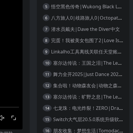
悟空黑色传奇|Wukong Black Legend
5
八方旅人0|歧路旅人0|Octopath Traveler 0中文
6
潜水员戴夫|Dave the Diver中文
7
完蛋！我被美女包围了2|Love Is All Around 2中文
8
Linkalho工具离线关联任天堂账户教程
9
塞尔达传说：王国之泪|The Legend of Zelda: Tears of the Kingdom中文
10
舞力全开2025|Just Dance 2025中文
11
集合啦！动物森友会|动物之森|Animal Crossing: New Horizons中文
12
塞尔达传说：旷野之息|The Legend of Zelda: Breath of the Wild中文
13
七龙珠：电光炸裂！ZERO|Dragon Ball: Sparking! Zero中文
14
Switch大气层20.5.0系统升级软硬破通用教程
15
朋友收集：梦想生活|Tomodachi Life: Living the Dream中文
16