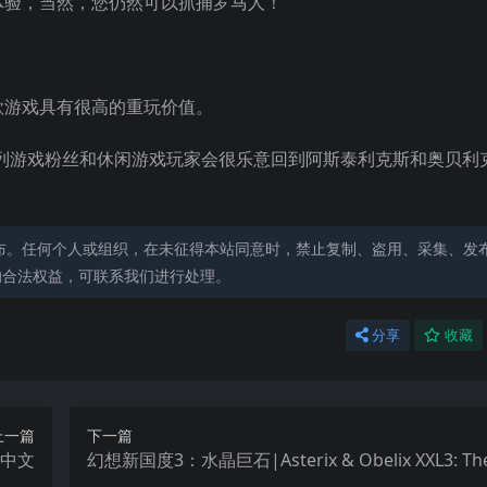
体验，当然，您仍然可以抓捕罗马人！
款游戏具有很高的重玩价值。
列游戏粉丝和休闲游戏玩家会很乐意回到阿斯泰利克斯和奥贝利
布。任何个人或组织，在未征得本站同意时，禁止复制、盗用、采集、发
的合法权益，可联系我们进行处理。
分享
收藏
上一篇
下一篇
 2中文
幻想新国度3：水晶巨石|Asterix & Obelix XXL3: The
al Menhir