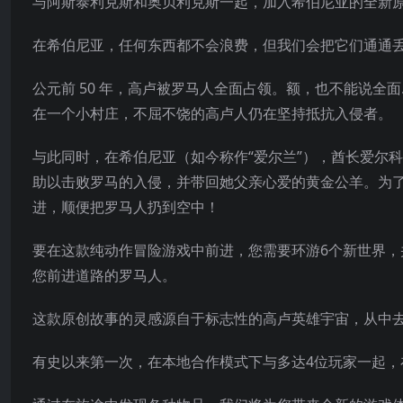
与阿斯泰利克斯和奥贝利克斯一起，加入希伯尼亚的全新
在希伯尼亚，任何东西都不会浪费，但我们会把它们通通丢
公元前 50 年，高卢被罗马人全面占领。额，也不能说全面
在一个小村庄，不屈不饶的高卢人仍在坚持抵抗入侵者。
与此同时，在希伯尼亚（如今称作“爱尔兰”），酋长爱尔
助以击败罗马的入侵，并带回她父亲心爱的黄金公羊。为
进，顺便把罗马人扔到空中！
要在这款
纯动作冒险游戏中前进，您需要环游6个新世界
您前进道路的罗马人。
这款原创故事的灵感源自于标志性的高卢英雄宇宙，从中
有史以来第一次，在本地合作模式下与多达4位玩家一起