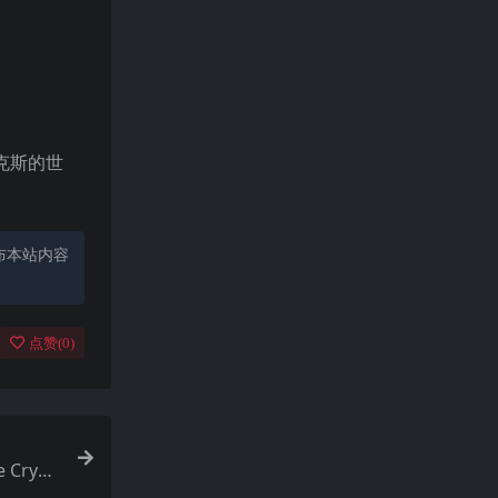
克斯的世
布本站内容
点赞(
0
)
 Cryst