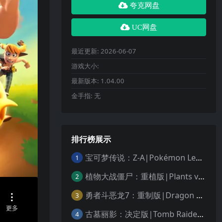
夸克网盘
UC网盘
最近更新:
2026-06-07
游戏大小:
最新版本:
1.04.00
金手指:
无
排行榜展示
宝可梦传说：Z-A|Pokémon Legends: Z-A中文
1
植物大战僵尸：重植版|Plants vs. Zombies: Replanted中文
2
勇者斗恶龙7：重制版|Dragon Quest VII Reimagined中文
3
古墓丽影：决定版|Tomb Raider: Definitive Edition中文
4