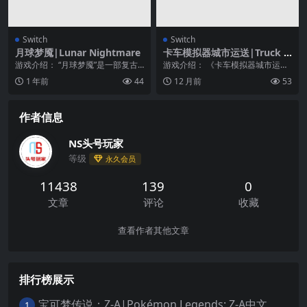
Switch
Switch
月球梦魇|Lunar Nightmare
卡车模拟器城市运送|Truck Si
mulator City Delivery
游戏介绍： “月球梦魇”是一部复古
游戏介绍： 《卡车模拟器城市运
风格的科幻惊悚片，故事发生在废
送》体验公路上的刺激——今天玩
1 年前
44
12 月前
53
弃的月球基地，你...
卡车模拟城市送货！ ...
作者信息
NS头号玩家
等级
永久会员
11438
139
0
文章
评论
收藏
查看作者其他文章
排行榜展示
宝可梦传说：Z-A|Pokémon Legends: Z-A中文
1