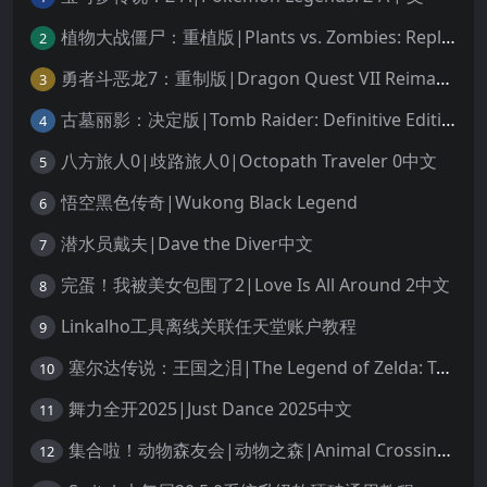
植物大战僵尸：重植版|Plants vs. Zombies: Replanted中文
2
勇者斗恶龙7：重制版|Dragon Quest VII Reimagined中文
3
古墓丽影：决定版|Tomb Raider: Definitive Edition中文
4
八方旅人0|歧路旅人0|Octopath Traveler 0中文
5
悟空黑色传奇|Wukong Black Legend
6
潜水员戴夫|Dave the Diver中文
7
完蛋！我被美女包围了2|Love Is All Around 2中文
8
Linkalho工具离线关联任天堂账户教程
9
塞尔达传说：王国之泪|The Legend of Zelda: Tears of the Kingdom中文
10
舞力全开2025|Just Dance 2025中文
11
集合啦！动物森友会|动物之森|Animal Crossing: New Horizons中文
12