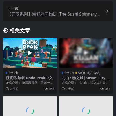
下一篇
【开罗系列】海鲜寿司物语|The Sushi Spinnery中
文
相关文章
Switch
Switch
Switch热门游戏
渡渡鸟山峰|Dodo Peak中文
九山：狼之城|Kusan: City of
Wolves中文
游戏介绍： 扮演渡渡鸟，跨越一系
游戏介绍： 《九山：狼之城》是一
列危险的山峰，拯救失踪的孩子
款背景设定于枪火与腐败横行的残
2 月前
448
1 天前
364
们。在把牠们带回家的...
酷都市丛林之中的高...