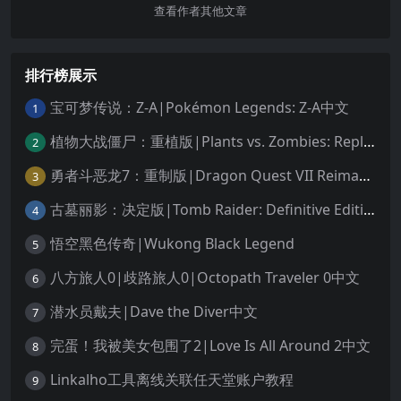
查看作者其他文章
排行榜展示
宝可梦传说：Z-A|Pokémon Legends: Z-A中文
1
植物大战僵尸：重植版|Plants vs. Zombies: Replanted中文
2
勇者斗恶龙7：重制版|Dragon Quest VII Reimagined中文
3
古墓丽影：决定版|Tomb Raider: Definitive Edition中文
4
悟空黑色传奇|Wukong Black Legend
5
八方旅人0|歧路旅人0|Octopath Traveler 0中文
6
潜水员戴夫|Dave the Diver中文
7
完蛋！我被美女包围了2|Love Is All Around 2中文
8
Linkalho工具离线关联任天堂账户教程
9