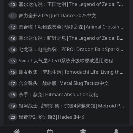
塞尔达传说：王国之泪|The Legend of Zelda: Tears of the Kingdom中文
10
舞力全开2025|Just Dance 2025中文
11
集合啦！动物森友会|动物之森|Animal Crossing: New Horizons中文
12
塞尔达传说：旷野之息|The Legend of Zelda: Breath of the Wild中文
13
七龙珠：电光炸裂！ZERO|Dragon Ball: Sparking! Zero中文
14
Switch大气层20.5.0系统升级软硬破通用教程
15
朋友收集：梦想生活|Tomodachi Life: Living the Dream中文
16
合金弹头：战略版|Metal Slug Tactics中文
17
杀手：赦免|Hitman: Absolution汉化
18
银河战士|密特罗德：究极4穿越未知|Metroid Prime 4: Beyond中文
19
黑帝斯2|哈迪斯2|Hades II中文
20