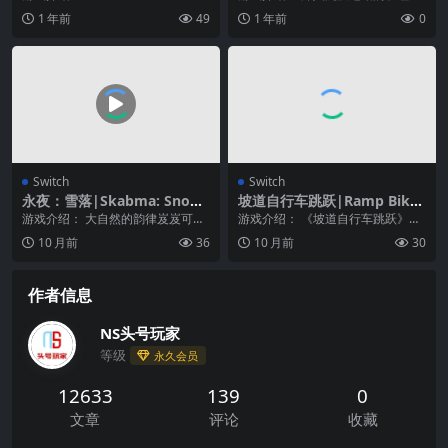
ウルスＸ 超合体！ビルド＆バ
X 超级组合！ 建造与战斗》用自...
在闪烁的灯光与锈蚀的机械间，挖
1 年前
49
1 年前
0
トル
掘那些尘封已久的秘...
Switch
Switch
永夜：雪落|Skabma: Snowf
坡道自行车跳跃|Ramp Bike
all中文
Jumping中文
游戏介绍： 大自然的韵律岌岌可
游戏介绍： 《坡道自行车跳跃》是
危！你是年轻的萨米人Áilu，在一
一款休闲风格的动作游戏，玩家要
10 月前
36
10 月前
30
个正常放牧驯鹿的...
驾驶摩托车来完成各...
作者信息
NS头号玩家
等级
永久会员
12633
139
0
文章
评论
收藏