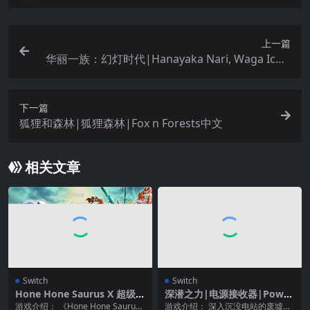
上一篇
华丽一族：幻灯时代|Hanayaka Nari, Waga Ichiz
oku Gentou Nostalgie中文
下一篇
狐狸和森林|狐狸森林|Fox n Forests中文
相关文章
Switch
Switch
Hone Hone Saurus X 超级组
深潜之力|电源接收器|Power
合！ 建造与战斗|ほねほねザ
Sink
游戏介绍： 《Hone Hone Saurus
游戏介绍： 深入沉没电站的废墟，