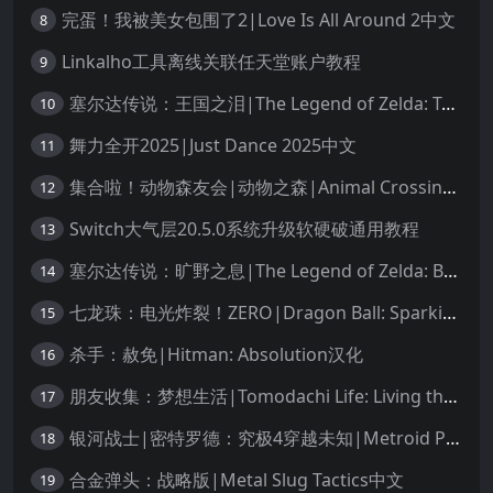
完蛋！我被美女包围了2|Love Is All Around 2中文
8
Linkalho工具离线关联任天堂账户教程
9
塞尔达传说：王国之泪|The Legend of Zelda: Tears of the Kingdom中文
10
舞力全开2025|Just Dance 2025中文
11
集合啦！动物森友会|动物之森|Animal Crossing: New Horizons中文
12
Switch大气层20.5.0系统升级软硬破通用教程
13
塞尔达传说：旷野之息|The Legend of Zelda: Breath of the Wild中文
14
七龙珠：电光炸裂！ZERO|Dragon Ball: Sparking! Zero中文
15
杀手：赦免|Hitman: Absolution汉化
16
朋友收集：梦想生活|Tomodachi Life: Living the Dream中文
17
银河战士|密特罗德：究极4穿越未知|Metroid Prime 4: Beyond中文
18
合金弹头：战略版|Metal Slug Tactics中文
19