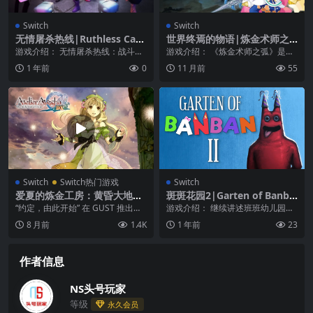
Switch
Switch
无情屠杀热线|Ruthless Carn
世界终焉的物语|炼金术师之
age Hotline
弧|Arc of Alchemist
游戏介绍： 无情屠杀热线：战斗、
游戏介绍： 《炼金术师之弧》是一
生存、统治！你准备好了吗？ 走进
款以“沙漠”为主题的RPG，游戏舞台
1 年前
0
11 月前
55
残酷屠杀热线的霓...
设定在一个具...
Switch
Switch热门游戏
Switch
爱夏的炼金工房：黄昏大地之
斑斑花园2|Garten of Banba
炼金术士DX|Atelier Ayesha:
n 2
“约定，由此开始” 在 GUST 推出的
游戏介绍： 继续讲述班班幼儿园的
The Alchemist of Dusk DX
人气 RPG 游戏“炼金工房”系列当
故事。深入了解这个奇怪的机构，
8 月前
1.4K
1 年前
23
中文
中，...
这里被怀疑是空的。...
作者信息
NS头号玩家
等级
永久会员