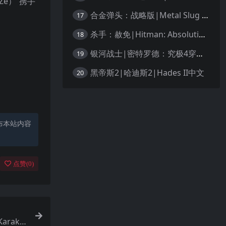
 Ze）”携手
合金弹头：战略版|Metal Slug Tactics中文
17
杀手：赦免|Hitman: Absolution汉化
18
银河战士|密特罗德：究极4穿越未知|Metroid Prime 4: Beyond中文
19
黑帝斯2|哈迪斯2|Hades II中文
20
布本站内容
点赞(
0
)
araku