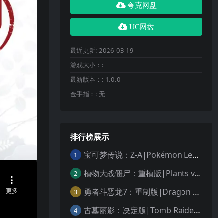
夸克网盘
UC网盘
最近更新:
2026-03-19
游戏大小：:
最新版本：:
1.0.0
金手指：:
无
排行榜展示
宝可梦传说：Z-A|Pokémon Legends: Z-A中文
1
植物大战僵尸：重植版|Plants vs. Zombies: Replanted中文
2
勇者斗恶龙7：重制版|Dragon Quest VII Reimagined中文
3
古墓丽影：决定版|Tomb Raider: Definitive Edition中文
4