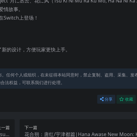
云、花に风（Tsu Ki Ni Mu Ra Ku Mo, Ha Na Ni Ka
忌爱情故事。
Switch上登场！
用了新的设计，方便玩家更快上手。
布。任何个人或组织，在未征得本站同意时，禁止复制、盗用、采集、发
的合法权益，可联系我们进行处理。
分享
收藏
上一篇
下一篇
sugi
花合朔：唐红/宇津都篇|Hana Awase New Moon: K