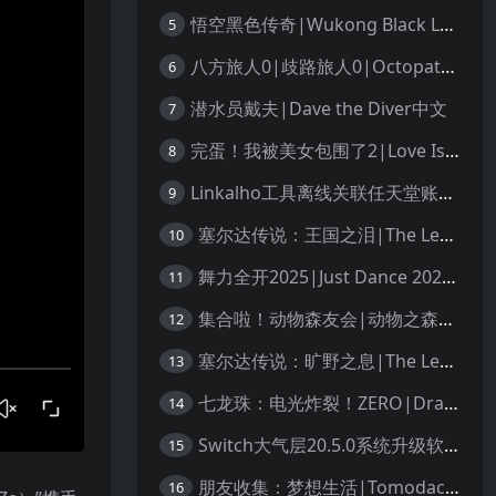
悟空黑色传奇|Wukong Black Legend
5
八方旅人0|歧路旅人0|Octopath Traveler 0中文
6
潜水员戴夫|Dave the Diver中文
7
完蛋！我被美女包围了2|Love Is All Around 2中文
8
Linkalho工具离线关联任天堂账户教程
9
塞尔达传说：王国之泪|The Legend of Zelda: Tears of the Kingdom中文
10
舞力全开2025|Just Dance 2025中文
11
集合啦！动物森友会|动物之森|Animal Crossing: New Horizons中文
12
塞尔达传说：旷野之息|The Legend of Zelda: Breath of the Wild中文
13
七龙珠：电光炸裂！ZERO|Dragon Ball: Sparking! Zero中文
14
Switch大气层20.5.0系统升级软硬破通用教程
15
朋友收集：梦想生活|Tomodachi Life: Living the Dream中文
16