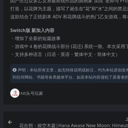
由产出过众多乙女系最前线作品的插画家“由良”老师与 Project“月に丛
打造，以花牌为主题，描写了诞生在“花”和“水”之间的禁
这款结合了正统剧本 ADV 和花牌战斗的热门乙女游戏，将在
Switch版 新加入内容
・增加了全新的短篇故事
・游戏中４卷的花牌战斗部分 (花迁) 系统一致。本次采
・支持多种语言（日语・英语・繁体中文・简体中文）
声明：本站所有文章，如无特殊说明或标注，均为本站原创发
到任何网站、书籍等各类媒体平台。如若本站内容侵犯了原著者
NS头号玩家
花合朔：姬空木篇|Hana Awase New Moon: Himeut