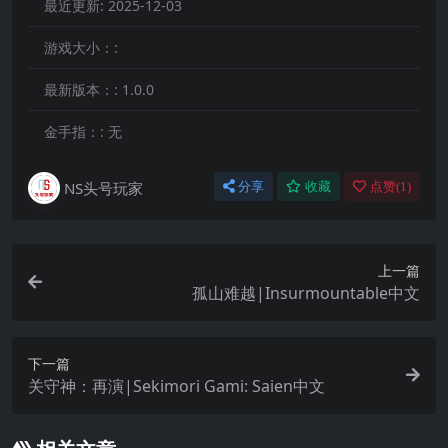
最近更新:
2025-12-03
游戏大小：:
最新版本：:
1.0.0
金手指：:
无
NS头号玩家
分享
收藏
点赞(
1
)
上一篇
孤山难越|Insurmountable中文
下一篇
关守神：再演|Sekimori Gami: Saien中文