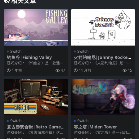
相关文章
Switch
Switch
钓鱼谷|Fishing Valley
火箭约翰尼|Johnny Rocket
中文
游戏介绍： 《钓鱼谷》是一款迷人
游戏介绍： 《火箭约翰尼》是一款
的 2D 模拟冒险游戏，设定在一个
趣味的黑白线条简约画风的休闲闯
1 年前
47
11 月前
15
风景如画的开放...
关游戏，玩家控制着...
Switch
Switch
复古游戏合辑|Retro Game P
零之塔|Miden Tower
ack
游戏介绍： 《复古游戏合辑》这个
游戏介绍： 《零之塔》是一部幻想
捆绑包包含我们最喜欢的复古游戏
RPG，具有令人叹服的戏剧性故