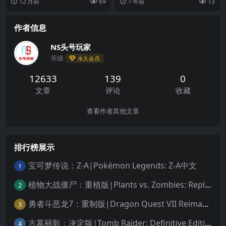
12 月前
69
1 年前
13
集。我们从小玩或想...
事。 在零之塔被...
作者信息
NS头号玩家
等级
永久会员
12633
139
0
文章
评论
收藏
查看作者其他文章
排行榜展示
宝可梦传说：Z-A|Pokémon Legends: Z-A中文
1
植物大战僵尸：重植版|Plants vs. Zombies: Replanted中文
2
勇者斗恶龙7：重制版|Dragon Quest VII Reimagined中文
3
古墓丽影：决定版|Tomb Raider: Definitive Edition中文
4