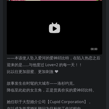
——本该使人坠入爱河的爱神邱比特，在陷入热恋之后
迎来的是……与他度过 Love×2 的每一天！！
比以往更加甜蜜、更加刺激 ♥
故事发生在时髦的大城市——洛杉约克。
降临至此处的女主角，正是货真价实的爱神邱比特。
她任职于大型婚介公司【Cupid Corporation】，
在以成为首席婚礼顾问为目标的工作过程中，