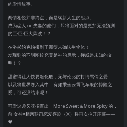
的爱情故事。
两情相悦并非终点，而是崭新人生的起点。
成为恋人 or 夫妻的他们，即将面对的是更加无法预测
的巨·巨·巨大风波！？
在洛杉约克拍摄到了新型未确认生物体！
发现到的不明图纹究竟是神的启示，抑或是未知的文
明！？
甜蜜得让人快要融化般，无与伦比的打情骂俏之爱，
以及将世界卷入其中，有如乘坐云霄飞车般的惊险之
爱，可还没结束呢！
可爱逗趣又花招百出，More Sweet＆More Spicy 的，
前‧女神×相亲联谊恋爱喜剧（※）将再次拉开序幕——
♥