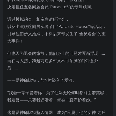
决定担任五名问题会员“Parasite5”的专属顾问。
透过模拟约会、相亲联谊研讨会，
以及出演联谊同居实境节目“Parasite House”等活动，
引导他们步入婚姻，不料后来却发生了“全员退会”的重
大事件！
但也因为退会的缘故，他们身上的问
题才逐渐浮现……
而在两人携手跨越前途多舛又不可预测的种种意外
后……
——爱神邱比特，与“他”坠入了爱河。
“我会一辈子爱着妳，为了让妳无论何时都能面带笑容，
我发誓——只要我还活着，就会一直守护着妳。”
这是爱神邱比特坠入情网，成为“只属于他的女神”之后