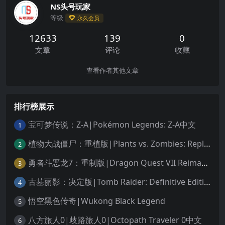
NS头号玩家
等级
永久会员
12633
139
0
文章
评论
收藏
查看作者其他文章
排行榜展示
宝可梦传说：Z-A|Pokémon Legends: Z-A中文
1
植物大战僵尸：重植版|Plants vs. Zombies: Replanted中文
2
勇者斗恶龙7：重制版|Dragon Quest VII Reimagined中文
3
古墓丽影：决定版|Tomb Raider: Definitive Edition中文
4
悟空黑色传奇|Wukong Black Legend
5
八方旅人0|歧路旅人0|Octopath Traveler 0中文
6