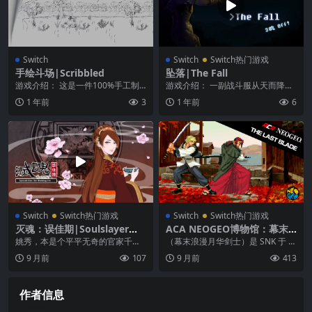
Switch
Switch
Switch热门游戏
手绘斗场|Scribbled
坠落|The Fall
游戏介绍： 这是一件100%手工制
游戏介绍： 一副战斗服从天而降坠
作的艺术作品，是用铅笔和纸张创
入某地底设施，AI 判断的驾驶员受
1 年前
3
1 年前
6
作而成的。来加入...
伤失去意识，操...
Switch
Switch热门游戏
Switch
Switch热门游戏
灭魂：误佳期|Soulslayer中
ACA NEOGEO博物馆：幕末
文
浪漫 – 月华剑士|ACA Neo G
姚秀，本是个平平无奇的官家千
（幕末浪漫月华剑士）是 SNK 于 1
eo: The Last Blade
金。 十八年的人生之中，她最大的
997 年推出的格斗游戏，以日本幕
9 月前
107
9 月前
413
心愿就是嫁人。 因为...
末的动乱...
作者信息