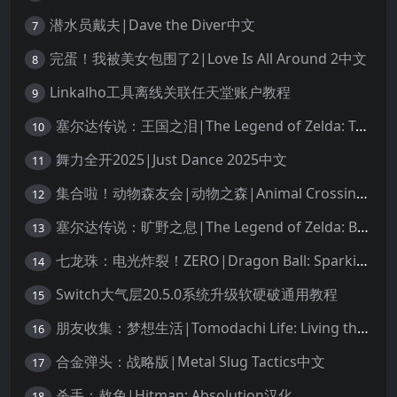
潜水员戴夫|Dave the Diver中文
7
完蛋！我被美女包围了2|Love Is All Around 2中文
8
Linkalho工具离线关联任天堂账户教程
9
塞尔达传说：王国之泪|The Legend of Zelda: Tears of the Kingdom中文
10
舞力全开2025|Just Dance 2025中文
11
集合啦！动物森友会|动物之森|Animal Crossing: New Horizons中文
12
塞尔达传说：旷野之息|The Legend of Zelda: Breath of the Wild中文
13
七龙珠：电光炸裂！ZERO|Dragon Ball: Sparking! Zero中文
14
Switch大气层20.5.0系统升级软硬破通用教程
15
朋友收集：梦想生活|Tomodachi Life: Living the Dream中文
16
合金弹头：战略版|Metal Slug Tactics中文
17
杀手：赦免|Hitman: Absolution汉化
18