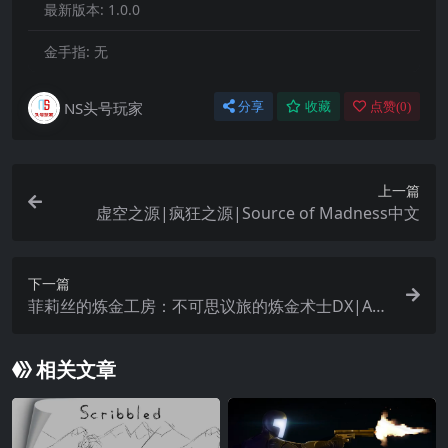
最新版本:
1.0.0
金手指:
无
NS头号玩家
分享
收藏
点赞(
0
)
上一篇
虚空之源|疯狂之源|Source of Madness中文
下一篇
菲莉丝的炼金工房：不可思议旅的炼金术士DX|Ate
lier Firis: The Alchemist and the Mysterious Jour
ney DX中文
相关文章