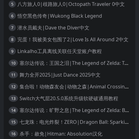
八方旅人0|歧路旅人0|Octopath Traveler 0中文
5
悟空黑色传奇|Wukong Black Legend
6
潜水员戴夫|Dave the Diver中文
7
完蛋！我被美女包围了2|Love Is All Around 2中文
8
Linkalho工具离线关联任天堂账户教程
9
塞尔达传说：王国之泪|The Legend of Zelda: Tears of the Kingdom中文
10
舞力全开2025|Just Dance 2025中文
11
集合啦！动物森友会|动物之森|Animal Crossing: New Horizons中文
12
Switch大气层20.5.0系统升级软硬破通用教程
13
塞尔达传说：旷野之息|The Legend of Zelda: Breath of the Wild中文
14
七龙珠：电光炸裂！ZERO|Dragon Ball: Sparking! Zero中文
15
杀手：赦免|Hitman: Absolution汉化
16