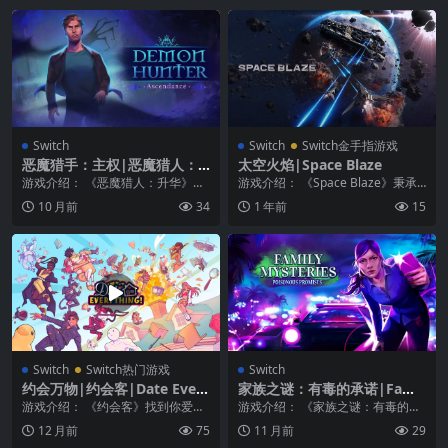
Switch
Switch
Switch金手指游戏
恶魔猎手：主权|恶魔猎人：
太空火焰|Space Blaze
升华|Demon Hunter: Ascen
游戏介绍： 《恶魔猎人：升华》你
游戏介绍： 《Space Blaze》秉承
dance
是赫克托科尔，一个被遗忘已久的
了传统横向卷轴射击游戏的风格，
10 月前
34
1 年前
15
教团成员和自由职业...
带领玩家...
Switch
Switch热门游戏
Switch
约会万物|约会客|Date Every
家族之谜：有毒的承诺|Famil
thing
y Mysteries: Poisonous Pro
游戏介绍： 《约会客》找到你爱的
游戏介绍： 《家族之谜：有毒的承
mises
对象 日期一切!带来了一个令人兴奋
诺》承诺是家庭的毒药。 娱乐性的
12 月前
75
11 月前
29
的约会模拟器类...
一头扎进了放荡的...