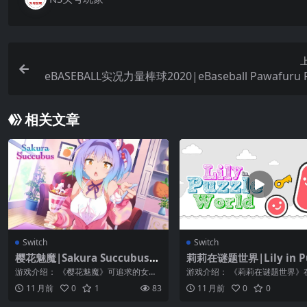
eBASEBALL实况力量棒球2020|eBaseball Pawafuru 
yakyu 
相关文章
Switch
Switch
樱花魅魔|Sakura Succubus中
莉莉在谜题世界|Lily in Pu
文
World中文
游戏介绍： 《樱花魅魔》可追求的女人
游戏介绍： 《莉莉在谜题世界》
可不少！ 小笠原浩木是一个非常普通的
化和脑筋急转弯的随意组合中探
11 月前
0
1
83
11 月前
0
0
人，直到...
本世界！ ...