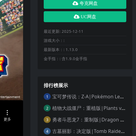
夸克网盘
UC网盘
最近更新:
2025-12-11
游戏大小：:
最新版本：:
1.13.0
金手指：:
含1.9.0金手指
排行榜展示
宝可梦传说：Z-A|Pokémon Legends: Z-A中文
1
植物大战僵尸：重植版|Plants vs. Zombies: Replanted中文
2
勇者斗恶龙7：重制版|Dragon Quest VII Reimagined中文
3
古墓丽影：决定版|Tomb Raider: Definitive Edition中文
4