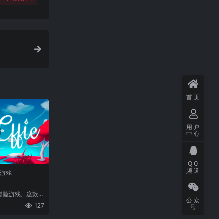
首页
用户
中心
QQ
频道
门游戏
的冒险游戏。这款游
公众
图等多种经典元
127
号