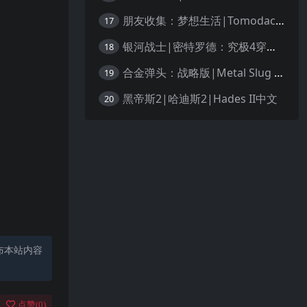
朋友收集：梦想生活|Tomodachi Life: Living the Dream中文
17
银河战士|密特罗德：究极4穿越未知|Metroid Prime 4: Beyond中文
18
合金弹头：战略版|Metal Slug Tactics中文
19
黑帝斯2|哈迪斯2|Hades II中文
20
布本站内容
点赞(
0
)