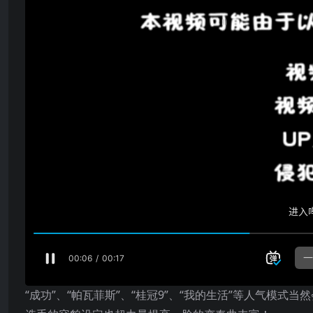
“成功”、“帕瓦菲斯”、“桂冠9”、“我的生活”等人气模式当