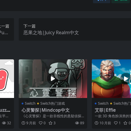
上一篇
下一篇
Puro
恶果之地|Juicy Realm中文
2020
Switch
Switch热门游戏
Switch
Switch热
zzle
心灵警探|Mindcop中文
艾菲|Effie
在平台
《心灵警探》是一款非线性的悬疑侦探
一款 3D 角色扮演类
索素描
游戏。作品糅合了故事驱动式冒险与实
戏融了解谜丶战斗丶拼
32
9 月前
0
3
89
10 月前
1
0
时三消解谜玩...
素，在...