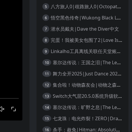
八方旅人0|歧路旅人0|Octopath Traveler 0中文
5
悟空黑色传奇|Wukong Black Legend
6
潜水员戴夫|Dave the Diver中文
7
完蛋！我被美女包围了2|Love Is All Around 2中文
8
Linkalho工具离线关联任天堂账户教程
9
塞尔达传说：王国之泪|The Legend of Zelda: Tears of the Kingdom中文
10
舞力全开2025|Just Dance 2025中文
11
集合啦！动物森友会|动物之森|Animal Crossing: New Horizons中文
12
Switch大气层20.5.0系统升级软硬破通用教程
13
塞尔达传说：旷野之息|The Legend of Zelda: Breath of the Wild中文
14
七龙珠：电光炸裂！ZERO|Dragon Ball: Sparking! Zero中文
15
杀手：赦免|Hitman: Absolution汉化
16