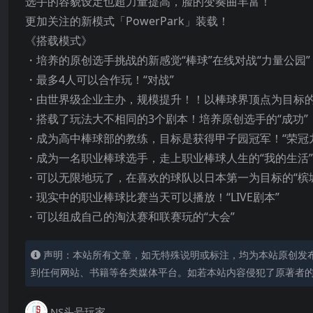
选手的容貌设定也超力量提高，脸的变奏曲丰富！
更加关注的新模式「PowerPark」装载！
《搭载模式》
・培养的原创选手挑战的新感觉“棒球”在线对战“力量公园”
・最多4人可以合作玩！“对战”
・由世界级企业主办，规模提升！！以棒球界顶点为目标的
・搭载了玩法大不相同的3个剧本！培养原创选手的“成功”
・成为高中棒球部的教练，目标是获得甲子园冠军！“荣冠
・成为一名职业棒球选手，走上职业棒球人生的“我的生活”
・可以无限地玩了，在喜欢的球队以日本第一为目标的“槟
・现实中的职业棒球比赛当天可以播放！“LIVE剧本”
・可以组成自己的淘汰赛和联赛玩的“大会”
声明：本站所有文章，如无特殊说明或标注，均为本站原创发
到任何网站、书籍等各类媒体平台。如若本站内容侵犯了原著者
NS头号玩家