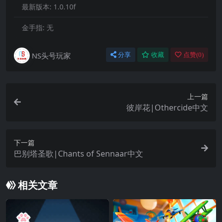
最新版本:
1.0.10f
金手指:
无
NS头号玩家
分享
收藏
点赞(
0
)
上一篇
彼岸花|Othercide中文
下一篇
巴别塔圣歌|Chants of Sennaar中文
相关文章