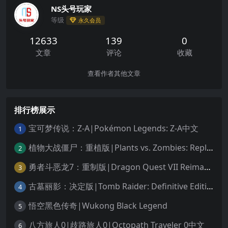
NS头号玩家
等级
永久会员
12633
139
0
文章
评论
收藏
查看作者其他文章
排行榜展示
宝可梦传说：Z-A|Pokémon Legends: Z-A中文
1
植物大战僵尸：重植版|Plants vs. Zombies: Replanted中文
2
勇者斗恶龙7：重制版|Dragon Quest VII Reimagined中文
3
古墓丽影：决定版|Tomb Raider: Definitive Edition中文
4
悟空黑色传奇|Wukong Black Legend
5
八方旅人0|歧路旅人0|Octopath Traveler 0中文
6