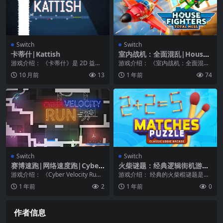
Switch
Switch
卡蒂什|Kattish
室内战机：全面混乱|House
Fighters: Total Mess中文
游戏介绍： 《卡蒂什》是 2D 益智
游戏介绍： 《室内战机：全面混
类游戏，我们的主角是一只非常可
乱》在这个充满怀旧的世界里，参
10 月前
13
1 年前
74
爱的猫，但她必...
与快节奏的狗斗，对抗...
Switch
Switch
赛博速跑|网络速度跑|Cyber
火柴谜题：经典逻辑街机游
Velocity Run中文
戏|Matches Puzzle: Classic
游戏介绍： 《Cyber Velocity Ru
游戏介绍： 经典的火柴棍谜题是真
Logic Arcade
n》是一个充满霓虹、极具风格、
正的逻辑和大脑训练！ 大家都知
1 年前
2
1 年前
0
危...
道，火柴不是给孩子...
作者信息