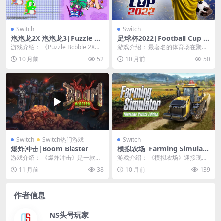
Switch
Switch
泡泡龙2X 泡泡龙3|Puzzle Bo
足球杯2022|Football Cup 2
bble 2X& Puzzle Bobble 3中
022
游戏介绍： 《Puzzle Bobble 2X》
游戏介绍： 最著名的体育场在聚光
文
和《Puzzle Bobble ...
灯下闪闪发光，为你的球队做好了
10 月前
52
10 月前
50
准备。探索海量的独...
Switch
Switch热门游戏
Switch
爆炸冲击|Boom Blaster
模拟农场|Farming Simulato
r
游戏介绍： 《爆炸冲击》是一款出
游戏介绍： 《模拟农场》迎接现代
色的、震撼大脑、震撼地面、老式
农民的挑战！探索一个巨大的开放
11 月前
38
10 月前
139
的大型Run‘n ...
世界，包括一个详细...
作者信息
NS头号玩家