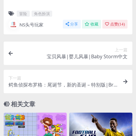
冒险
角色扮演
NS头号玩家
分享
收藏
点赞(
14
)
上一篇
宝贝风暴|婴儿风暴|Baby Storm中文
下一篇
鳄鱼侦探布罗格：尾诞节，新的圣诞 – 特别版|Bro
k: Natal Tail, A New Christmas – Special中文
相关文章