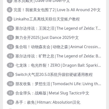
潜水员戴夫|Dave the Diver中文
7
完蛋！我被美女包围了2|Love Is All Around 2中文
8
Linkalho工具离线关联任天堂账户教程
9
塞尔达传说：王国之泪|The Legend of Zelda: Tears of the Kingdom中文
10
舞力全开2025|Just Dance 2025中文
11
集合啦！动物森友会|动物之森|Animal Crossing: New Horizons中文
12
塞尔达传说：旷野之息|The Legend of Zelda: Breath of the Wild中文
13
七龙珠：电光炸裂！ZERO|Dragon Ball: Sparking! Zero中文
14
Switch大气层20.5.0系统升级软硬破通用教程
15
朋友收集：梦想生活|Tomodachi Life: Living the Dream中文
16
合金弹头：战略版|Metal Slug Tactics中文
17
杀手：赦免|Hitman: Absolution汉化
18