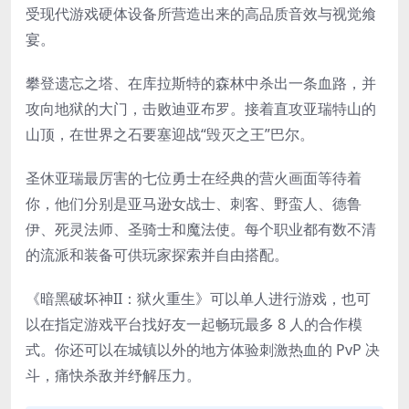
受现代游戏硬体设备所营造出来的高品质音效与视觉飨
宴。
攀登遗忘之塔、在库拉斯特的森林中杀出一条血路，并
攻向地狱的大门，击败迪亚布罗。接着直攻亚瑞特山的
山顶，在世界之石要塞迎战“毁灭之王”巴尔。
圣休亚瑞最厉害的七位勇士在经典的营火画面等待着
你，他们分别是亚马逊女战士、刺客、野蛮人、德鲁
伊、死灵法师、圣骑士和魔法使。每个职业都有
数不清
的流派和装备可供玩家探索并自由搭配。
《暗黑破坏神II：狱火重生》可以单人进行游戏，也可
以在指定游戏平台找好友一起畅玩最多 8 人的合作模
式。你还可以在城镇以外的地方体验刺激热血的 PvP 决
斗，痛快杀敌并纾解压力。