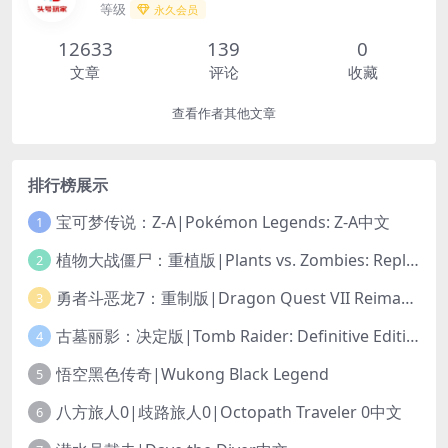
等级
永久会员
12633
139
0
文章
评论
收藏
查看作者其他文章
排行榜展示
宝可梦传说：Z-A|Pokémon Legends: Z-A中文
1
植物大战僵尸：重植版|Plants vs. Zombies: Replanted中文
2
勇者斗恶龙7：重制版|Dragon Quest VII Reimagined中文
3
古墓丽影：决定版|Tomb Raider: Definitive Edition中文
4
悟空黑色传奇|Wukong Black Legend
5
八方旅人0|歧路旅人0|Octopath Traveler 0中文
6