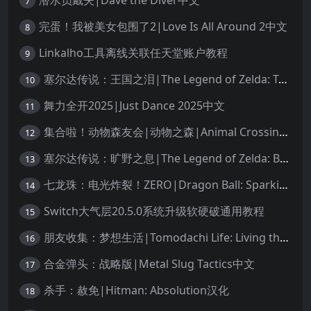
潜水员戴夫|Dave the Diver中文
7
完蛋！我被美女包围了2|Love Is All Around 2中文
8
Linkalho工具离线关联任天堂账户教程
9
塞尔达传说：王国之泪|The Legend of Zelda: Tears of the Kingdom中文
10
舞力全开2025|Just Dance 2025中文
11
集合啦！动物森友会|动物之森|Animal Crossing: New Horizons中文
12
塞尔达传说：旷野之息|The Legend of Zelda: Breath of the Wild中文
13
七龙珠：电光炸裂！ZERO|Dragon Ball: Sparking! Zero中文
14
Switch大气层20.5.0系统升级软硬破通用教程
15
朋友收集：梦想生活|Tomodachi Life: Living the Dream中文
16
合金弹头：战略版|Metal Slug Tactics中文
17
杀手：赦免|Hitman: Absolution汉化
18