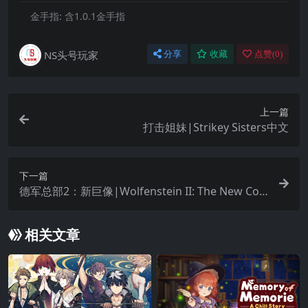
金手指:
含1.0.1金手指
NS头号玩家
分享
收藏
点赞(
0
)
上一篇
打击姐妹|Strikey Sisters中文
下一篇
德军总部2：新巨像|Wolfenstein II: The New Col
ossus中文
相关文章