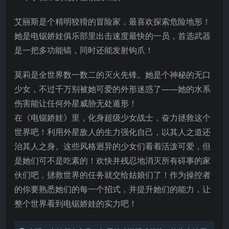
艾丽斯是个精明狡猾的冒险家，最喜欢探索危险地形！
她是电锯娇娃俱乐部里出击速度最快的一员，首选武器
是一把多功能镐，同时还能发射钩爪！
莫莉是全世界数一数二的灭火先锋。她是个神秘的无口
少女，不过千万别被她可爱的外形迷惑了——她的水系
伤害能让任何外星威胁无处遁形！
在《电锯娇娃》里，化身超级少女战士，奋力拯救这个
世界吧！利用外星敌人的生力强化自己，以其人之道还
治其人之身。这些风格迥异的少女们看着活泼可爱，但
是她们可不是吃素的！欢快并残忍地消灭所有碍事的家
伙们吧，拯救世界的任务就交给姑娘们了！作为操控者
的你要熟悉她们的每一个招式，并提升她们的能力，让
整个世界看到电锯娇娃的实力吧！