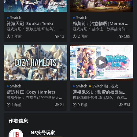
Switch
Switch
沧海天记|Soukai Tenki
梅莫莉：治愈物语|Memory
of Memorie: A Chill Story中
游戏介绍： 流放之地“印岐岛”。 这
游戏介绍： 越专注，故事越向前推
文
里仍是阳光能够照耀到的地方。 载
进。 与异世界少女共度的 Chill 作
1 年前
13
2 周前
589
着最后一批流...
业冒险。...
Switch
Switch
Switch热门游戏
舒适村庄|Cozy Hamlets
薄樱鬼SSL：甜蜜的校园生活|
Hakuoki SSL: Sweet School
游戏介绍： 在您自己的中世纪天堂
樱花花瓣轻轻地纷飞飘落，祝福着
Life中文
中建造、设计和放松。
全新邂逅的季节──春天。“正因身
1 年前
21
9 月前
534
处现在这样的时代，...
作者信息
NS头号玩家