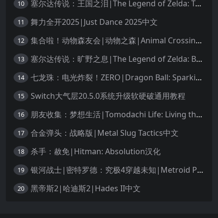
塞尔达传说：王国之泪|The Legend of Zelda: Tears of the Kingdom中文
10
舞力全开2025|Just Dance 2025中文
11
集合啦！动物森友会|动物之森|Animal Crossing: New Horizons中文
12
塞尔达传说：旷野之息|The Legend of Zelda: Breath of the Wild中文
13
七龙珠：电光炸裂！ZERO|Dragon Ball: Sparking! Zero中文
14
Switch大气层20.5.0系统升级软硬破通用教程
15
朋友收集：梦想生活|Tomodachi Life: Living the Dream中文
16
合金弹头：战略版|Metal Slug Tactics中文
17
杀手：赦免|Hitman: Absolution汉化
18
银河战士|密特罗德：究极4穿越未知|Metroid Prime 4: Beyond中文
19
黑帝斯2|哈迪斯2|Hades II中文
20