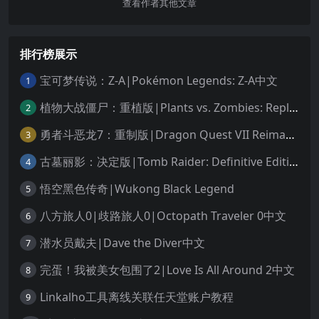
查看作者其他文章
排行榜展示
宝可梦传说：Z-A|Pokémon Legends: Z-A中文
1
植物大战僵尸：重植版|Plants vs. Zombies: Replanted中文
2
勇者斗恶龙7：重制版|Dragon Quest VII Reimagined中文
3
古墓丽影：决定版|Tomb Raider: Definitive Edition中文
4
悟空黑色传奇|Wukong Black Legend
5
八方旅人0|歧路旅人0|Octopath Traveler 0中文
6
潜水员戴夫|Dave the Diver中文
7
完蛋！我被美女包围了2|Love Is All Around 2中文
8
Linkalho工具离线关联任天堂账户教程
9