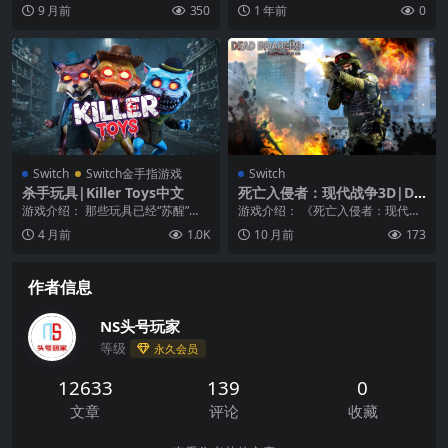
间传奇、都市传说的第三人称恐怖
一款充满节奏感与趣味性的街机闯
9 月前
350
1 年前
0
冒险游戏。扮演 L...
关...
Switch
Switch金手指游戏
Switch
杀手玩具|Killer Toys中文
死亡入侵者：现代战争3D|De
ad Invaders: Modern War 3
游戏介绍： 那些玩具已经“苏醒”
游戏介绍： 《死亡入侵者：现代战
D
了。不过，它们并没有在玩耍。 在
争3D》是一款第一人称视角射击游
4 月前
1.0K
10 月前
173
《Killer ...
戏，浓浓的手游风...
作者信息
NS头号玩家
等级
永久会员
12633
139
0
文章
评论
收藏