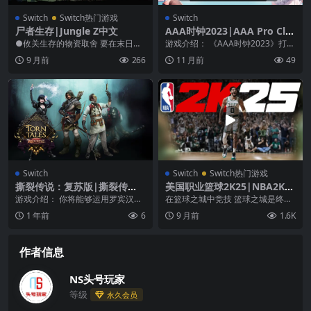
Switch
Switch热门游戏
Switch
尸者生存|Jungle Z中文
AAA时钟2023|AAA Pro Clo
ck 2023
●攸关生存的物资取舍 要在末日中
游戏介绍： 《AAA时钟2023》打卡
生存，玩家可以探索场景中的物
你的成功之路：定制你的时间，释
9 月前
266
11 月前
49
件，取得各式各样的道...
放你的力量！...
Switch
Switch
Switch热门游戏
撕裂传说：复苏版|撕裂传
美国职业篮球2K25|NBA2K25
送：重制版|Torn Tales: Reb
中文
游戏介绍： 你将能够运用罗宾汉、
在篮球之城中竞技 篮球之城是终极
ound Edition
白雪公主以及杰基尔博士与海德先
战场，去街头公园享受街头篮球的
1 年前
6
9 月前
1.6K
生的能力，与他们一...
乐趣，在各种新场地...
作者信息
NS头号玩家
等级
永久会员