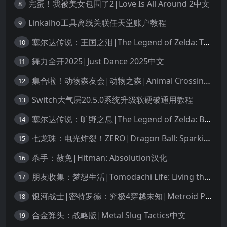
完蛋！我被美女包围了2|Love Is All Around 2中文
8
Linkalho工具离线关联任天堂账户教程
9
塞尔达传说：王国之泪|The Legend of Zelda: Tears of the Kingdom中文
10
舞力全开2025|Just Dance 2025中文
11
集合啦！动物森友会|动物之森|Animal Crossing: New Horizons中文
12
Switch大气层20.5.0系统升级软硬破通用教程
13
塞尔达传说：旷野之息|The Legend of Zelda: Breath of the Wild中文
14
七龙珠：电光炸裂！ZERO|Dragon Ball: Sparking! Zero中文
15
杀手：赦免|Hitman: Absolution汉化
16
朋友收集：梦想生活|Tomodachi Life: Living the Dream中文
17
银河战士|密特罗德：究极4穿越未知|Metroid Prime 4: Beyond中文
18
合金弹头：战略版|Metal Slug Tactics中文
19