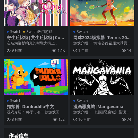
Switch
Switch热门游戏
Switch
寄生丘比特|共生丘比特|Cupi
网球2024模拟器|Tennis 202
d Parasite中文
4 Simulator
在名为洛杉约克的时髦大街上， 有
游戏介绍： “你准备好征服大满贯冠
一所大型婚介公司——《Cupid Cor
军，成为网球传奇了吗？” 潜入令人
9 月前
1.4K
1 年前
14
pora...
兴奋的《网球...
Switch
Switch
扣扣兽|Dunkadillo中文
漫画恶魔城|Mangavania
游戏介绍： 终于，有一款游戏回答
游戏介绍： 《漫画恶魔城》呈现像
了这个古老的问题： “如果篮球其实
素图案的经典动作平台游戏。 化身
3 月前
152
10 月前
74
是一只犰狳，会...
年轻忍者 Yuh...
作者信息