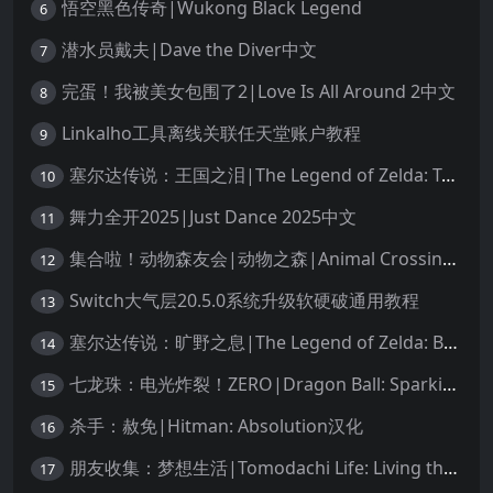
悟空黑色传奇|Wukong Black Legend
6
潜水员戴夫|Dave the Diver中文
7
完蛋！我被美女包围了2|Love Is All Around 2中文
8
Linkalho工具离线关联任天堂账户教程
9
塞尔达传说：王国之泪|The Legend of Zelda: Tears of the Kingdom中文
10
舞力全开2025|Just Dance 2025中文
11
集合啦！动物森友会|动物之森|Animal Crossing: New Horizons中文
12
Switch大气层20.5.0系统升级软硬破通用教程
13
塞尔达传说：旷野之息|The Legend of Zelda: Breath of the Wild中文
14
七龙珠：电光炸裂！ZERO|Dragon Ball: Sparking! Zero中文
15
杀手：赦免|Hitman: Absolution汉化
16
朋友收集：梦想生活|Tomodachi Life: Living the Dream中文
17