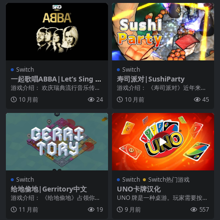
Switch
Switch
一起歌唱ABBA|Let’s Sing A
寿司派对|SushiParty
BBA
游戏介绍： 欢庆瑞典流行音乐传奇
游戏介绍： 《寿司派对》近年来，
天团 ABBA 荣耀复出。独自或与朋
“虾”和“金枪鱼”正在打架。虾将击败
10 月前
24
10 月前
45
友一起欢唱此...
金枪鱼拯救银...
Switch
Switch
Switch热门游戏
给地偷地|Gerritory中文
UNO卡牌汉化
游戏介绍： 《给地偷地》占领你的
UNO 牌是一种桌游。玩家需要按照
领地！移动瓷砖并为其上色！ 《给
游戏的打牌规则取得胜利。UNO 牌
11 月前
19
9 月前
557
地偷地》是一款4...
（拉丁语“第...