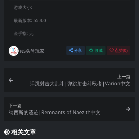
游戏大小:
最新版本:
55.3.0
金手指:
无
NS头号玩家
分享
收藏
点赞(
0
)
上一篇
弹跳射击大乱斗|弹跳射击斗殴者|Varion中文
下一篇
纳西斯的遗迹|Remnants of Naezith中文
相关文章