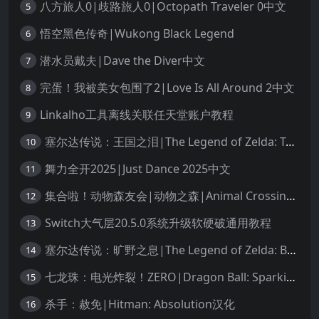
八方旅人0|歧路旅人0|Octopath Traveler 0中文
5
悟空黑色传奇|Wukong Black Legend
6
潜水员戴夫|Dave the Diver中文
7
完蛋！我被美女包围了2|Love Is All Around 2中文
8
Linkalho工具离线关联任天堂账户教程
9
塞尔达传说：王国之泪|The Legend of Zelda: Tears of the Kingdom中文
10
舞力全开2025|Just Dance 2025中文
11
集合啦！动物森友会|动物之森|Animal Crossing: New Horizons中文
12
Switch大气层20.5.0系统升级软硬破通用教程
13
塞尔达传说：旷野之息|The Legend of Zelda: Breath of the Wild中文
14
七龙珠：电光炸裂！ZERO|Dragon Ball: Sparking! Zero中文
15
杀手：赦免|Hitman: Absolution汉化
16