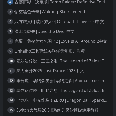
古墓丽影：决定版|Tomb Raider: Definitive Edition中文
4
悟空黑色传奇|Wukong Black Legend
5
八方旅人0|歧路旅人0|Octopath Traveler 0中文
6
潜水员戴夫|Dave the Diver中文
7
完蛋！我被美女包围了2|Love Is All Around 2中文
8
Linkalho工具离线关联任天堂账户教程
9
塞尔达传说：王国之泪|The Legend of Zelda: Tears of the Kingdom中文
10
舞力全开2025|Just Dance 2025中文
11
集合啦！动物森友会|动物之森|Animal Crossing: New Horizons中文
12
塞尔达传说：旷野之息|The Legend of Zelda: Breath of the Wild中文
13
七龙珠：电光炸裂！ZERO|Dragon Ball: Sparking! Zero中文
14
Switch大气层20.5.0系统升级软硬破通用教程
15