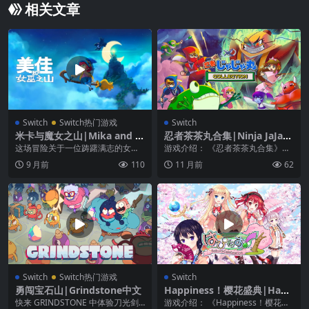
相关文章
Switch
Switch热门游戏
Switch
米卡与魔女之山|Mika and t
忍者茶茶丸合集|Ninja JaJaM
he Witch’s Mountain中文
aru Collection中文
这场冒险关于一位踌躇满志的女巫
游戏介绍： 《忍者茶茶丸合集》是
成长史，在这场冒险中，你可以在
一款2019年发布的动作冒险游戏，
9 月前
110
11 月前
62
扫帚上乘风飞翔，给你...
最大支持2人同...
Switch
Switch热门游戏
Switch
勇闯宝石山|Grindstone中文
Happiness！樱花盛典|Happ
iness! Sakura Celebration
快来 GRINDSTONE 中体验刀光剑
游戏介绍： 《Happiness！樱花盛