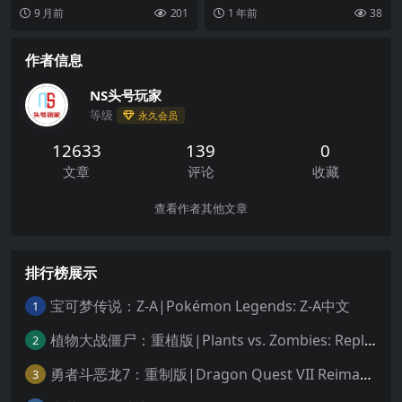
影的益智战斗，该游戏来自以下热
典》传递这份思念——！ 樱花年一
9 月前
201
1 年前
38
门作品的获...
每十年中...
作者信息
NS头号玩家
等级
永久会员
12633
139
0
文章
评论
收藏
查看作者其他文章
排行榜展示
宝可梦传说：Z-A|Pokémon Legends: Z-A中文
1
植物大战僵尸：重植版|Plants vs. Zombies: Replanted中文
2
勇者斗恶龙7：重制版|Dragon Quest VII Reimagined中文
3