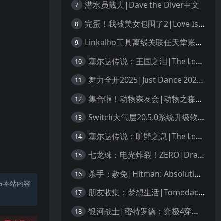
潜水员戴夫|Dave the Diver中文
7
完蛋！我被美女包围了2|Love Is All Around 2中文
8
Linkalho工具离线关联任天堂账户教程
9
塞尔达传说：王国之泪|The Legend of Zelda: Tears of the Kingdom中文
10
舞力全开2025|Just Dance 2025中文
11
集合啦！动物森友会|动物之森|Animal Crossing: New Horizons中文
12
Switch大气层20.5.0系统升级软硬破通用教程
13
塞尔达传说：旷野之息|The Legend of Zelda: Breath of the Wild中文
14
七龙珠：电光炸裂！ZERO|Dragon Ball: Sparking! Zero中文
15
杀手：赦免|Hitman: Absolution汉化
16
布本站内容
朋友收集：梦想生活|Tomodachi Life: Living the Dream中文
17
银河战士|密特罗德：究极4穿越未知|Metroid Prime 4: Beyond中文
18