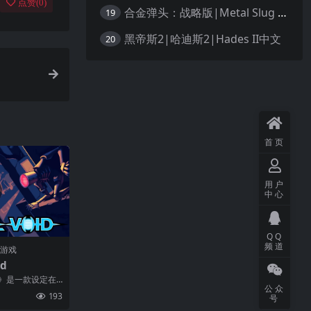
点赞(
0
)
合金弹头：战略版|Metal Slug Tactics中文
19
黑帝斯2|哈迪斯2|Hades II中文
20
首页
用户
中心
QQ
频道
门游戏
id
oid》是一款设定在
公众
台解谜游...
193
号