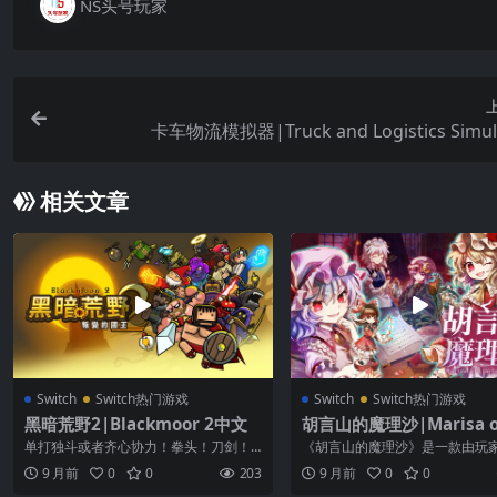
NS头号玩家
卡车物流模拟器|Truck and Logistics Simul
相关文章
Switch
Switch热门游戏
Switch
Switch热门游戏
黑暗荒野2|Blackmoor 2中文
胡言山的魔理沙|Marisa of
rtop Mountain中文
单打独斗或者齐心协力！拳头！刀剑！
《胡言山的魔理沙》是一款由玩
魔法！和.. 狗熊！打翻你的敌人！ 九十
与骰子指引推动的冒险 RPG。灵
9 月前
0
0
203
9 月前
0
0
年代游...
入一本奇...