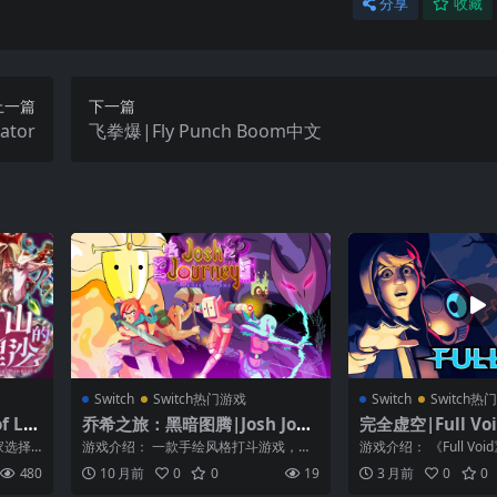
分享
收藏
上一篇
下一篇
ator
飞拳爆|Fly Punch Boom中文
Switch
Switch热门游戏
Switch
Switch热
 Lia
乔希之旅：黑暗图腾|Josh Jour
完全虚空|Full Vo
ney: Darkness Totems中文
家选择
游戏介绍： 一款手绘风格打斗游戏，讲
游戏介绍： 《Full V
梦将踏
述的是四位勇敢的英雄，在合作游戏中
末日未来的 2D 电影化平
480
10 月前
0
0
19
3 月前
0
0
利用自己的...