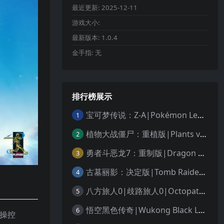
最近更新:
2025-12-11
游戏大小:
最新版本:
1.0.4
金手指:
无
排行榜展示
宝可梦传说：Z-A|Pokémon Legends: Z-A中文
1
植物大战僵尸：重植版|Plants vs. Zombies: Replanted中文
2
勇者斗恶龙7：重制版|Dragon Quest VII Reimagined中文
3
古墓丽影：决定版|Tomb Raider: Definitive Edition中文
4
八方旅人0|歧路旅人0|Octopath Traveler 0中文
5
悟空黑色传奇|Wukong Black Legend
6
垒操控