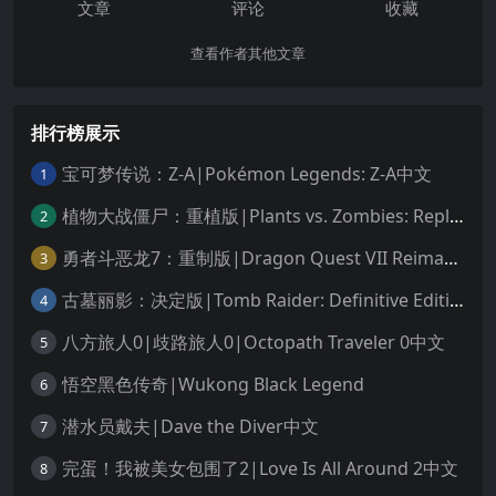
文章
评论
收藏
查看作者其他文章
排行榜展示
宝可梦传说：Z-A|Pokémon Legends: Z-A中文
1
植物大战僵尸：重植版|Plants vs. Zombies: Replanted中文
2
勇者斗恶龙7：重制版|Dragon Quest VII Reimagined中文
3
古墓丽影：决定版|Tomb Raider: Definitive Edition中文
4
八方旅人0|歧路旅人0|Octopath Traveler 0中文
5
悟空黑色传奇|Wukong Black Legend
6
潜水员戴夫|Dave the Diver中文
7
完蛋！我被美女包围了2|Love Is All Around 2中文
8