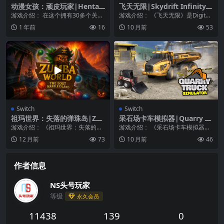
动漫女孩：顽皮玩家|Hentai
飞天无限|Skydrift Infinity中
Girls: Naughty Gamer中文
文
游戏介绍： 在这个拥有30多个关卡
游戏介绍： 《飞天无限》是Digital
的轻松益智游戏中，你可以完成各
Reality制作的一款飞行竞速游
1 年前
16
10 月前
53
种关于可爱动漫女...
戏，...
Switch
Switch
祖玛世界：失落的弹珠岛|Zu
采石场卡车模拟器|Quarry Tr
mba World: The Lost Marbl
uck Simulator
游戏介绍： 《祖玛世界：失落的弹
游戏介绍： 《采石场卡车模拟器》
e Island中文
珠岛》冲过岛屿-比赛，爆炸，并收
你以为你知道关于驾驶的一切吗？
12 月前
73
10 月前
46
回丢失的大理石宝...
采石场卡车模拟器会...
作者信息
NS头号玩家
等级
永久会员
11438
139
0