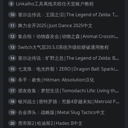
Linkalho工具离线关联任天堂账户教程
9
塞尔达传说：王国之泪|The Legend of Zelda: Tears of the Kingdom中文
10
舞力全开2025|Just Dance 2025中文
11
集合啦！动物森友会|动物之森|Animal Crossing: New Horizons中文
12
Switch大气层20.5.0系统升级软硬破通用教程
13
塞尔达传说：旷野之息|The Legend of Zelda: Breath of the Wild中文
14
七龙珠：电光炸裂！ZERO|Dragon Ball: Sparking! Zero中文
15
杀手：赦免|Hitman: Absolution汉化
16
朋友收集：梦想生活|Tomodachi Life: Living the Dream中文
17
银河战士|密特罗德：究极4穿越未知|Metroid Prime 4: Beyond中文
18
合金弹头：战略版|Metal Slug Tactics中文
19
黑帝斯2|哈迪斯2|Hades II中文
20