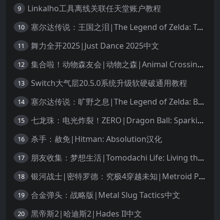
Linkalho工具离线关联任天堂账户教程
9
塞尔达传说：王国之泪|The Legend of Zelda: Tears of the Kingdom中文
10
舞力全开2025|Just Dance 2025中文
11
集合啦！动物森友会|动物之森|Animal Crossing: New Horizons中文
12
Switch大气层20.5.0系统升级软硬破通用教程
13
塞尔达传说：旷野之息|The Legend of Zelda: Breath of the Wild中文
14
七龙珠：电光炸裂！ZERO|Dragon Ball: Sparking! Zero中文
15
杀手：赦免|Hitman: Absolution汉化
16
朋友收集：梦想生活|Tomodachi Life: Living the Dream中文
17
银河战士|密特罗德：究极4穿越未知|Metroid Prime 4: Beyond中文
18
合金弹头：战略版|Metal Slug Tactics中文
19
黑帝斯2|哈迪斯2|Hades II中文
20