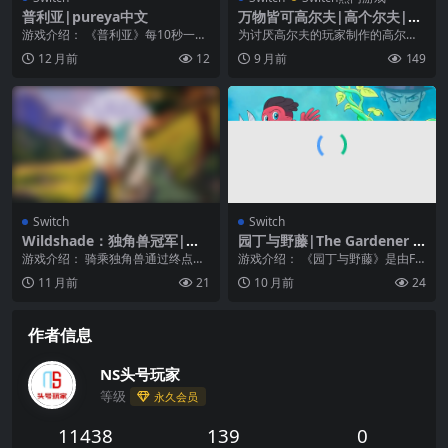
普利亚|pureya中文
万物皆可高尔夫|高个尔夫|W
hat the Golf中文
游戏介绍： 《普利亚》每10秒一场
为讨厌高尔夫的玩家制作的高尔夫
不同的比赛！ 简单的街机游戏很
游戏 这款欢闹的高尔夫主题游戏基
12 月前
12
9 月前
149
棒，但很快就会变...
于物理学原理，每一...
Switch
Switch
Wildshade：独角兽冠军|Wil
园丁与野藤|The Gardener a
dshade: Unicorn Champion
nd the Wild Vines
游戏介绍： 骑乘独角兽通过终点
游戏介绍： 《园丁与野藤》是由Fin
s中文
线！《Wildshade：独角兽冠军》
ite Reflection Studios...
11 月前
21
10 月前
24
是款适合全家...
作者信息
NS头号玩家
等级
永久会员
11438
139
0