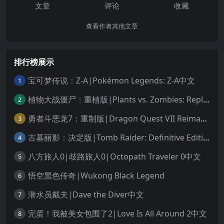
文章
评论
收藏
查看作者其他文章
排行榜展示
宝可梦传说：Z-A|Pokémon Legends: Z-A中文
1
植物大战僵尸：重植版|Plants vs. Zombies: Replanted中文
2
勇者斗恶龙7：重制版|Dragon Quest VII Reimagined中文
3
古墓丽影：决定版|Tomb Raider: Definitive Edition中文
4
八方旅人0|歧路旅人0|Octopath Traveler 0中文
5
悟空黑色传奇|Wukong Black Legend
6
潜水员戴夫|Dave the Diver中文
7
完蛋！我被美女包围了2|Love Is All Around 2中文
8