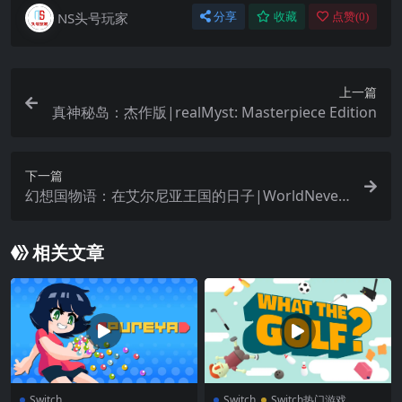
NS头号玩家
分享
收藏
点赞(
0
)
上一篇
真神秘岛：杰作版|realMyst: Masterpiece Edition
下一篇
幻想国物语：在艾尔尼亚王国的日子|WorldNeverl
and: Elnea Kingdom
相关文章
Switch
Switch
Switch热门游戏