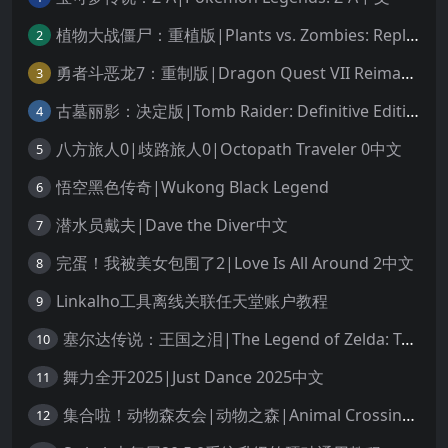
植物大战僵尸：重植版|Plants vs. Zombies: Replanted中文
2
勇者斗恶龙7：重制版|Dragon Quest VII Reimagined中文
3
古墓丽影：决定版|Tomb Raider: Definitive Edition中文
4
八方旅人0|歧路旅人0|Octopath Traveler 0中文
5
悟空黑色传奇|Wukong Black Legend
6
潜水员戴夫|Dave the Diver中文
7
完蛋！我被美女包围了2|Love Is All Around 2中文
8
Linkalho工具离线关联任天堂账户教程
9
塞尔达传说：王国之泪|The Legend of Zelda: Tears of the Kingdom中文
10
舞力全开2025|Just Dance 2025中文
11
集合啦！动物森友会|动物之森|Animal Crossing: New Horizons中文
12