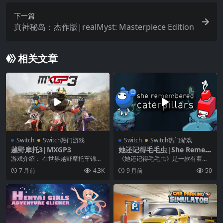
下一篇
真神秘岛：杰作版|realMyst: Masterpiece Edition
相关文章
Switch
Switch热门游戏
Switch
Switch热门游戏
越野摩托3|MXGP3
她还记得毛毛虫|She Remem
bered Caterpillars中文
游戏介绍： 在世界越野摩托车锦标
《她还记得毛毛虫》是一款有着诡
赛唯一官方游戏 Motocross 中，体
谲真菌朋克画风的色彩解谜游戏。
7 月前
4.3K
9 月前
50
验越野...
游戏发生在一个变幻莫...