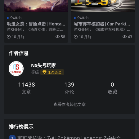
Switch
Switch
动漫女孩：冒险点击|Hentai
城市停车模拟器|Car Parking
Girls: Adventure Clicker中
Simulator
游戏介绍： 《动漫女孩：冒险点
游戏介绍： 《城市停车模拟器》驾
文
击》用魔法的点击解锁极好的画像
驶、漂移和停放肌肉车和超级跑
10 月前
58
10 月前
43
变得幸福！点击越多，...
车、MPV、皮卡车、...
作者信息
NS头号玩家
等级
永久会员
11438
139
0
文章
评论
收藏
查看作者其他文章
排行榜展示
宝可梦传说：Z-A|Pokémon Legends: Z-A中文
1