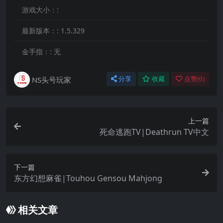
游戏大小：:
最新版本：:
1.5.329
金手指：:
无
NS头号玩家
分享
收藏
点赞(
0
)
上一篇
死命逃跑TV|Deathrun TV中文
下一篇
东方幻想麻雀|Touhou Gensou Mahjong
相关文章