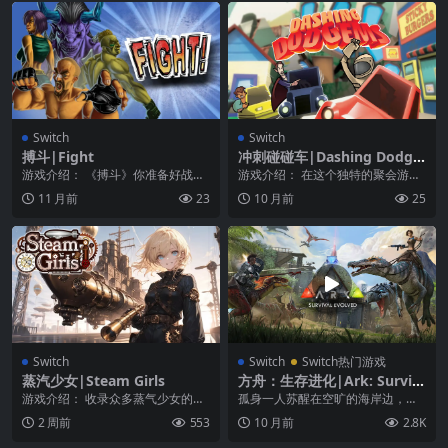
Switch
Switch
搏斗|Fight
冲刺碰碰车|Dashing Dodge
ms
游戏介绍： 《搏斗》你准备好战斗
游戏介绍： 在这个独特的聚会游戏
了吗！ 许多战士收到了一条匿名消
中，体验乘坐碰碰车的乐趣！当你
11 月前
23
10 月前
25
息，告诉他们在塞...
在一个完全可破坏的...
Switch
Switch
Switch热门游戏
蒸汽少女|Steam Girls
方舟：生存进化|Ark: Surviv
al Evolved中文
游戏介绍： 收录众多蒸气少女的拼
孤身一人苏醒在空旷的海岸边，发
图游戏登场！ 收集可爱蒸气少女的
现自己身处一个充满恐龙的神秘岛
2 周前
553
10 月前
2.8K
拼图碎片，完成美...
屿“ARK”，你身无...