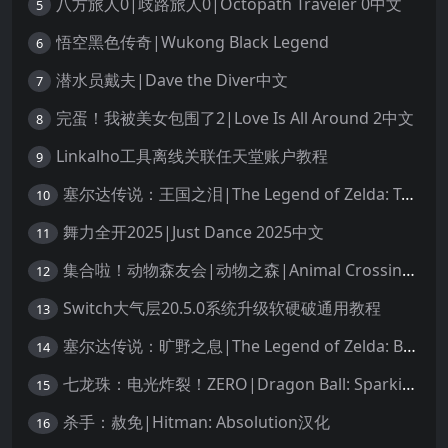
八方旅人0|歧路旅人0|Octopath Traveler 0中文
5
悟空黑色传奇|Wukong Black Legend
6
潜水员戴夫|Dave the Diver中文
7
完蛋！我被美女包围了2|Love Is All Around 2中文
8
Linkalho工具离线关联任天堂账户教程
9
塞尔达传说：王国之泪|The Legend of Zelda: Tears of the Kingdom中文
10
舞力全开2025|Just Dance 2025中文
11
集合啦！动物森友会|动物之森|Animal Crossing: New Horizons中文
12
Switch大气层20.5.0系统升级软硬破通用教程
13
塞尔达传说：旷野之息|The Legend of Zelda: Breath of the Wild中文
14
七龙珠：电光炸裂！ZERO|Dragon Ball: Sparking! Zero中文
15
杀手：赦免|Hitman: Absolution汉化
16