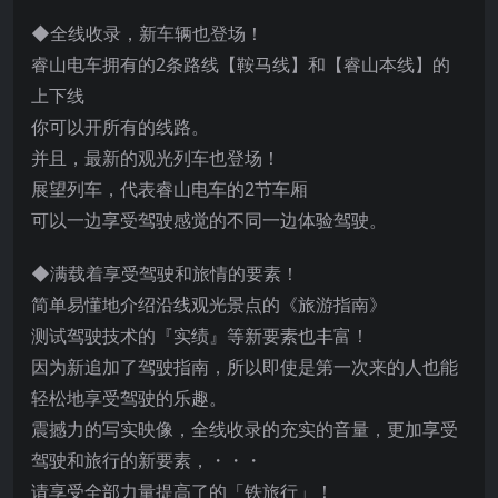
◆全线收录，新车辆也登场！
睿山电车拥有的2条路线【鞍马线】和【睿山本线】的
上下线
你可以开所有的线路。
并且，最新的观光列车也登场！
展望列车，代表睿山电车的2节车厢
可以一边享受驾驶感觉的不同一边体验驾驶。
◆满载着享受驾驶和旅情的要素！
简单易懂地介绍沿线观光景点的《旅游指南》
测试驾驶技术的『实绩』等新要素也丰富！
因为新追加了驾驶指南，所以即使是第一次来的人也能
轻松地享受驾驶的乐趣。
震撼力的写实映像，全线收录的充实的音量，更加享受
驾驶和旅行的新要素，・・・
请享受全部力量提高了的「铁旅行」！