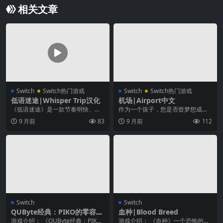
相关文章
Switch
Switch热门游戏
Switch
Switch热门游戏
低语迷途|Whisper Trip汉化
机场|Airport中文
《低语迷途》是一款节奏明快、带
作为一个孩子，您是否曾梦想成为
有赛博庞克氛围的合作模式横向卷
空中交通管制员，管理着数百架玩
9 月前
83
9 月前
112
轴动作游戏。化身为特...
具飞机和乘客的航班？...
Switch
Switch
QUByte经典：PIKO的零容忍
血种|Blood Breed
合集|QUByte Classics: Zero
游戏介绍： 《QUByte经典：PIKO
游戏介绍： 《血种》一个恐怖的夜