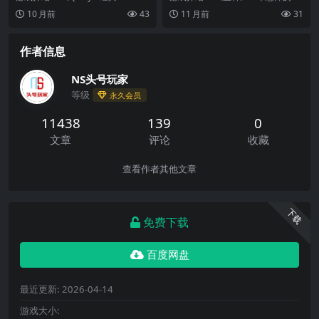
Tolerance Collection by Pik
的零容忍合集》是一款老式的竞技
晚。快跑，躲起来。隐身，生存。
10 月前
43
11 月前
31
o
场射击游戏...
适应，反击。你是猎...
作者信息
NS头号玩家
等级
永久会员
11438
139
0
文章
评论
收藏
查看作者其他文章
下载
免费下载
百度网盘
最近更新:
2026-04-14
游戏大小: