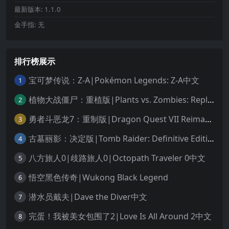
最新版本:
1.1.0
金手指:
无
排行榜展示
宝可梦传说：Z-A|Pokémon Legends: Z-A中文
1
植物大战僵尸：重植版|Plants vs. Zombies: Replanted中文
2
勇者斗恶龙7：重制版|Dragon Quest VII Reimagined中文
3
古墓丽影：决定版|Tomb Raider: Definitive Edition中文
4
八方旅人0|歧路旅人0|Octopath Traveler 0中文
5
悟空黑色传奇|Wukong Black Legend
6
潜水员戴夫|Dave the Diver中文
7
完蛋！我被美女包围了2|Love Is All Around 2中文
8