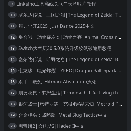
Linkalho工具离线关联任天堂账户教程
9
塞尔达传说：王国之泪|The Legend of Zelda: Tears of the Kingdom中文
10
舞力全开2025|Just Dance 2025中文
11
集合啦！动物森友会|动物之森|Animal Crossing: New Horizons中文
12
Switch大气层20.5.0系统升级软硬破通用教程
13
塞尔达传说：旷野之息|The Legend of Zelda: Breath of the Wild中文
14
七龙珠：电光炸裂！ZERO|Dragon Ball: Sparking! Zero中文
15
杀手：赦免|Hitman: Absolution汉化
16
朋友收集：梦想生活|Tomodachi Life: Living the Dream中文
17
银河战士|密特罗德：究极4穿越未知|Metroid Prime 4: Beyond中文
18
合金弹头：战略版|Metal Slug Tactics中文
19
黑帝斯2|哈迪斯2|Hades II中文
20