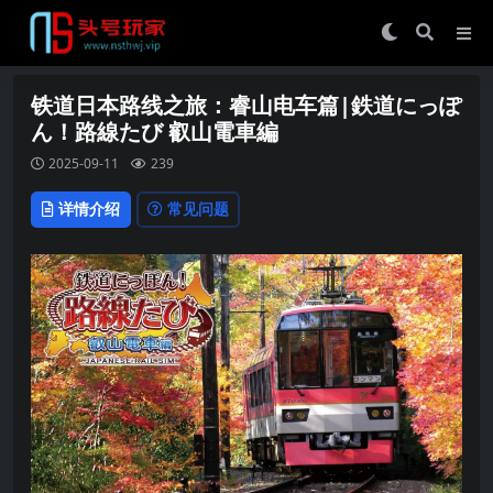
铁道日本路线之旅：睿山电车篇|鉄道にっぽ
ん！路線たび 叡山電車編
2025-09-11
239
详情介绍
常见问题