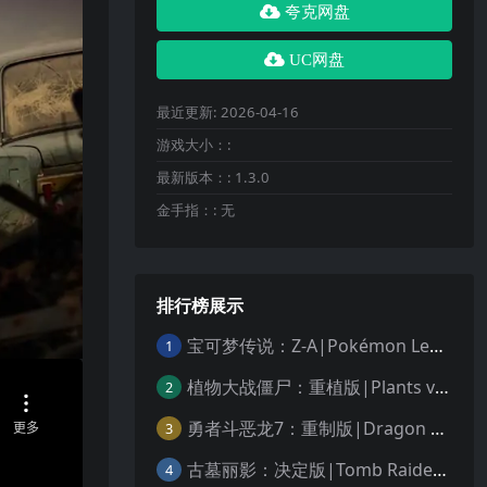
夸克网盘
UC网盘
最近更新:
2026-04-16
游戏大小：:
最新版本：:
1.3.0
金手指：:
无
排行榜展示
宝可梦传说：Z-A|Pokémon Legends: Z-A中文
1
植物大战僵尸：重植版|Plants vs. Zombies: Replanted中文
2
勇者斗恶龙7：重制版|Dragon Quest VII Reimagined中文
3
古墓丽影：决定版|Tomb Raider: Definitive Edition中文
4