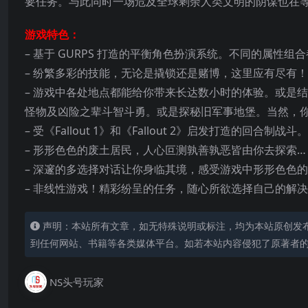
要任务。与此同时一场危及全球剩余人类文明的阴谋也在
游戏特色：
– 基于 GURPS 打造的平衡角色扮演系统。不同的属性
– 纷繁多彩的技能，无论是撬锁还是赌博，这里应有尽有！
– 游戏中各处地点都能给你带来长达数
小时的体验。或是结
怪物及凶险之辈斗智斗勇。或是探秘旧军事地堡。当然，
– 受《Fallout 1》和《Fallout 2》启发打造的回合制战斗。
– 形形色色的废土居民，人心叵测孰善孰恶皆由你去探索…
– 深邃的多选择对话让你身临其境，感受游戏中形形色色的
– 非线性游戏！精彩纷呈的任务，随心所欲选择自己的解
声明：本站所有文章，如无特殊说明或标注，均为本站原创发
到任何网站、书籍等各类媒体平台。如若本站内容侵犯了原著者
NS头号玩家