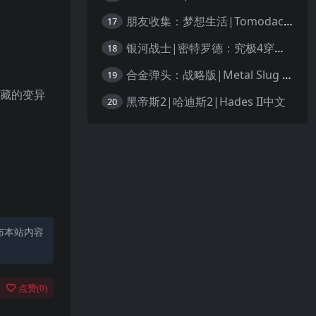
朋友收集：梦想生活|Tomodachi Life: Living the Dream中文
17
银河战士|密特罗德：究极4穿越未知|Metroid Prime 4: Beyond中文
18
合金弹头：战略版|Metal Slug Tactics中文
19
藏的变异
黑帝斯2|哈迪斯2|Hades II中文
20
布本站内容
点赞(
0
)