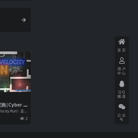
首页
用户
中心
QQ
频道
|Cyber V
ocity Run》是一
公众
...
2
号