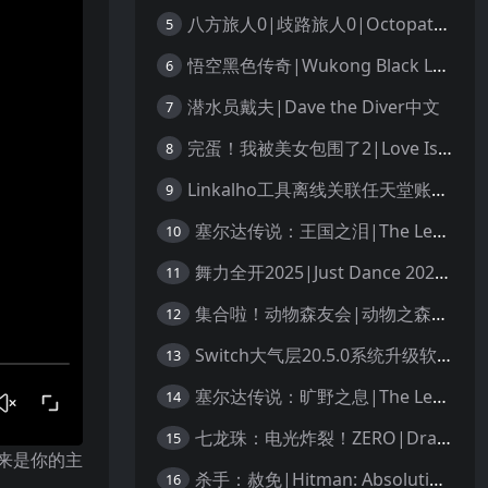
八方旅人0|歧路旅人0|Octopath Traveler 0中文
5
悟空黑色传奇|Wukong Black Legend
6
潜水员戴夫|Dave the Diver中文
7
完蛋！我被美女包围了2|Love Is All Around 2中文
8
Linkalho工具离线关联任天堂账户教程
9
塞尔达传说：王国之泪|The Legend of Zelda: Tears of the Kingdom中文
10
舞力全开2025|Just Dance 2025中文
11
集合啦！动物森友会|动物之森|Animal Crossing: New Horizons中文
12
Switch大气层20.5.0系统升级软硬破通用教程
13
塞尔达传说：旷野之息|The Legend of Zelda: Breath of the Wild中文
14
七龙珠：电光炸裂！ZERO|Dragon Ball: Sparking! Zero中文
15
来是你的主
杀手：赦免|Hitman: Absolution汉化
16