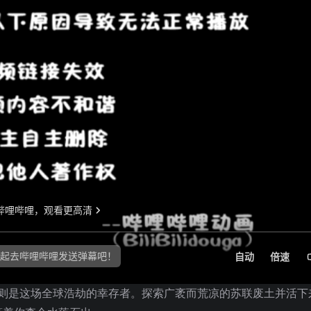
。你则是这场全球浩劫的幸存者。探索广袤而荒凉的苏联废土并活下