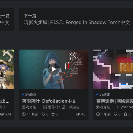
上一篇
下一篇
ps中文
暗影火炬城|F.I.S.T.: Forged In Shadow Torch中文
Switch
Switch
拿出真
落雨落叶|Defoliation中文
赛博速跑|网络速度跑
oble
elocity Run中文
到了异
游戏介绍： 《落雨落叶》是一款超自然
游戏介绍： 《Cyber Vel
异世界
多分支剧情悬疑解谜类游戏。台湾探秘
个充满霓虹、极具风格、危
974
11 月前
0
0
48
1 年前
0
0
冒险悬疑游...