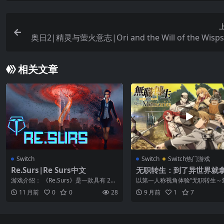
奥日2|精灵与萤火意志|Ori and the Will of the Wis
相关文章
Switch
Switch
Switch热门游戏
Re.Surs|Re Surs中文
无职转生：到了异世界就
本事|Mushoku Tensei: J
游戏介绍： 《Re.Surs》是一款具有 2D
以第一人称视角体验“无职转生～
ss Reincarnation中文
射击元素的叙事性动作冒险游戏，用...
世界就拿出真本事～”！ “我要在
11 月前
0
0
28
9 月前
1
7
拿出真...