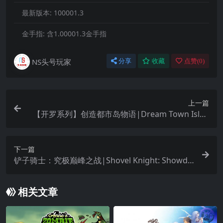
最新版本:
100001.3
金手指:
含1.00001.3金手指
NS头号玩家
分享
收藏
点赞(
0
)
上一篇
【开罗系列】创造都市岛物语|Dream Town Islan
d中文
下一篇
铲子骑士：究极巅峰之战|Shovel Knight: Showdo
wn中文
相关文章