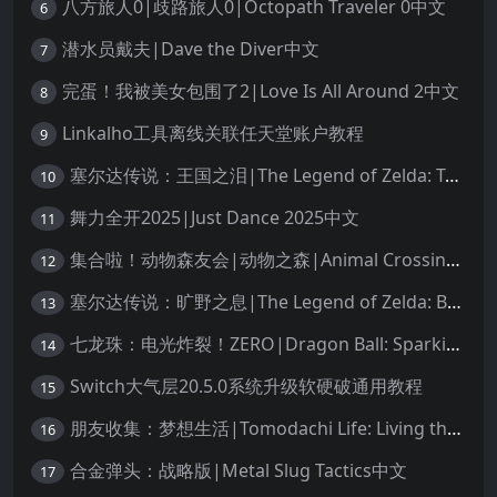
八方旅人0|歧路旅人0|Octopath Traveler 0中文
6
潜水员戴夫|Dave the Diver中文
7
完蛋！我被美女包围了2|Love Is All Around 2中文
8
Linkalho工具离线关联任天堂账户教程
9
塞尔达传说：王国之泪|The Legend of Zelda: Tears of the Kingdom中文
10
舞力全开2025|Just Dance 2025中文
11
集合啦！动物森友会|动物之森|Animal Crossing: New Horizons中文
12
塞尔达传说：旷野之息|The Legend of Zelda: Breath of the Wild中文
13
七龙珠：电光炸裂！ZERO|Dragon Ball: Sparking! Zero中文
14
Switch大气层20.5.0系统升级软硬破通用教程
15
朋友收集：梦想生活|Tomodachi Life: Living the Dream中文
16
合金弹头：战略版|Metal Slug Tactics中文
17