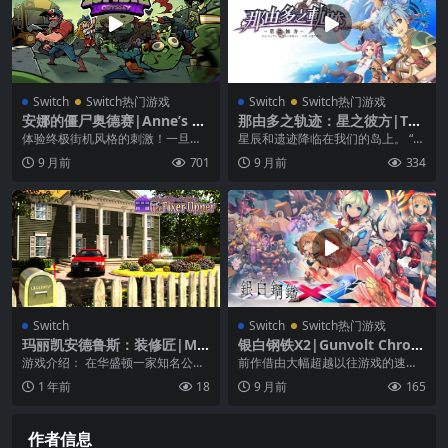
Switch
Switch热门游戏
Switch
Switch热门游戏
安娜的僵尸奥德赛|Anne’s Zo
那由多之轨迹：星之彼方|The
mbie Odyssey中文
Legend of Nayuta: Boundle
体验终极街机风格的刺激！一旦开
星辰和遗迹降临在我们的岛上。 “轨
ss Trails中文
始，你就无法停止！使用精确的控
迹”系列挑战 ARPG 领域的野心之
9 月前
701
9 月前
334
制来炸飞僵尸的脑袋，...
作，201...
Switch
Switch
Switch热门游戏
玛丽凯安德鲁斯：装修匠|Ma
银白钢铁X2|Gunvolt Chroni
ry Kay Andrews: The Fixer
cles: Luminous Avenger iX
游戏介绍： 在华盛顿一家知名公关
前作借由大幅超越以往游戏的速度
Upper
2中文
公司的老板卷入政治丑闻后，初出
感，以及独树一帜的动作性展现了
1 年前
18
9 月前
165
茅庐的游说师邓普西...
２Ｄ动作游戏的极限。...
作者信息