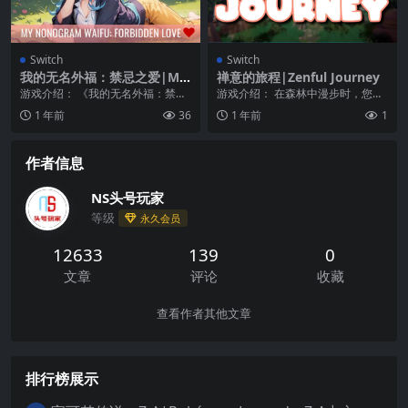
Switch
Switch
我的无名外福：禁忌之爱|My
禅意的旅程|Zenful Journey
Nonogram Waifu: Forbidd
游戏介绍： 《我的无名外福：禁忌
游戏介绍： 在森林中漫步时，您可
en Love
之爱》与100人以上的wiff们享受，
以尽情欣赏大自然的美景与声音，
1 年前
36
1 年前
1
放松了的照...
惊叹于那些高大的树...
作者信息
NS头号玩家
等级
永久会员
12633
139
0
文章
评论
收藏
查看作者其他文章
排行榜展示