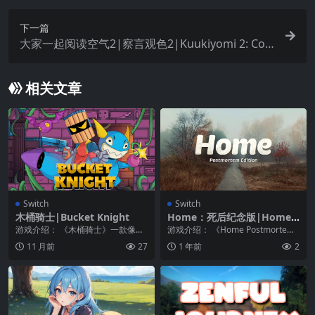
下一篇
大家一起阅读空气2|察言观色2|Kuukiyomi 2: Con
sider It More!中文
相关文章
Switch
Switch
木桶骑士|Bucket Knight
Home：死后纪念版|Home:
Postmortem Edition
游戏介绍： 《木桶骑士》一款像素
游戏介绍： 《Home Postmortem
类平台动作角色扮演类游戏。 在游
Edition》是一款充满压迫感与...
11 月前
27
1 年前
2
戏中,你将扮演一...