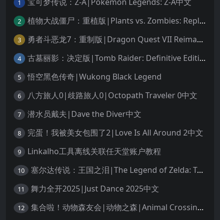
宝可梦传说：Z-A|Pokémon Legends: Z-A中文
1
植物大战僵尸：重植版|Plants vs. Zombies: Replanted中文
2
勇者斗恶龙7：重制版|Dragon Quest VII Reimagined中文
3
古墓丽影：决定版|Tomb Raider: Definitive Edition中文
4
悟空黑色传奇|Wukong Black Legend
5
八方旅人0|歧路旅人0|Octopath Traveler 0中文
6
潜水员戴夫|Dave the Diver中文
7
完蛋！我被美女包围了2|Love Is All Around 2中文
8
Linkalho工具离线关联任天堂账户教程
9
塞尔达传说：王国之泪|The Legend of Zelda: Tears of the Kingdom中文
10
舞力全开2025|Just Dance 2025中文
11
集合啦！动物森友会|动物之森|Animal Crossing: New Horizons中文
12