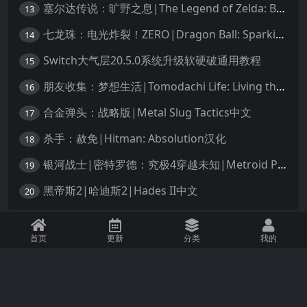
塞尔达传说：旷野之息|The Legend of Zelda: Breath of the Wild中文
13
七龙珠：电光炸裂！ZERO|Dragon Ball: Sparking! Zero中文
14
Switch大气层20.5.0系统升级软硬破通用教程
15
朋友收集：梦想生活|Tomodachi Life: Living the Dream中文
16
合金弹头：战略版|Metal Slug Tactics中文
17
杀手：赦免|Hitman: Absolution汉化
18
银河战士|密特罗德：究极4穿越未知|Metroid Prime 4: Beyond中文
19
黑帝斯2|哈迪斯2|Hades II中文
20
免责声明：本站资源均源自网络，诺涉及您的版权，知识产权或其他利益，请附
首页
更新
分类
我的
上版权证明邮件告知。收到您的邮件后，我们将在72小时内删除 联系邮箱：
1245294496@qq.com