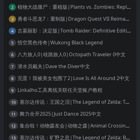
植物大战僵尸：重植版|Plants vs. Zombies: Replanted中文
2
勇者斗恶龙7：重制版|Dragon Quest VII Reimagined中文
3
古墓丽影：决定版|Tomb Raider: Definitive Edition中文
4
悟空黑色传奇|Wukong Black Legend
5
八方旅人0|歧路旅人0|Octopath Traveler 0中文
6
潜水员戴夫|Dave the Diver中文
7
完蛋！我被美女包围了2|Love Is All Around 2中文
8
Linkalho工具离线关联任天堂账户教程
9
塞尔达传说：王国之泪|The Legend of Zelda: Tears of the Kingdom中文
10
舞力全开2025|Just Dance 2025中文
11
集合啦！动物森友会|动物之森|Animal Crossing: New Horizons中文
12
塞尔达传说：旷野之息|The Legend of Zelda: Breath of the Wild中文
13