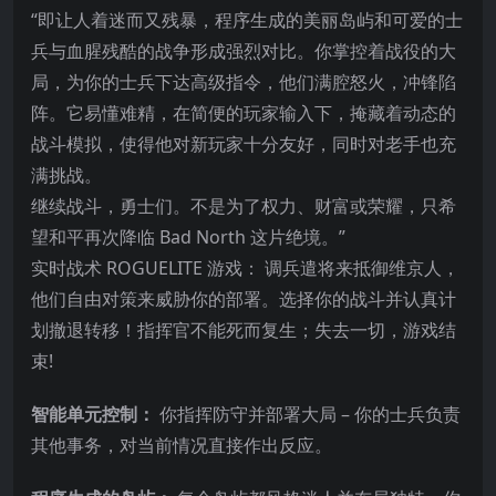
“即让人着迷而又残暴，程序生成的美丽岛屿和可爱的士
兵与血腥残酷的战争形成强烈对比。你掌控着战役的大
局，为你的士兵下达高级指令，他们满腔怒火，冲锋陷
阵。它易懂难精，在简便的
玩家输入下，掩藏着动态的
战斗模拟，使得他对新玩家十分友好，同时对老手也充
满挑战。
继续战斗，勇士们。不是为了权力、财富或荣耀，只希
望和平再次降临 Bad North 这片绝境。”
实时战术 ROGUELITE 游戏： 调兵遣将来抵御维京人，
他们自由对策来威胁你的部署。选择你的战斗并认真计
划撤退转移！指挥官不能死而复生；失去一切，游戏结
束!
智能单元控制：
你指挥防守并部署大局 – 你的士兵负责
其他事务，对当前情况直接作出反应。