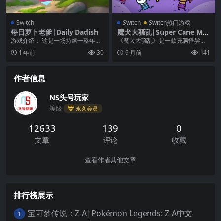
Switch
Switch
Switch热门游戏
每日萝卜老爹|Daily Dadish
魔犬大骚乱|Super Cane Ma
gic Zero中文
游戏介绍： 这是一场持续一整年的
《魔犬大骚乱》是一款充满怪异风
冒险！Daily Dadish 是一款复古平
格的单机合作角色扮演动作游戏！
1 年前
30
9 月前
141
台游...
全盘相信人们说的话，...
作者信息
NS头号玩家
等级
永久会员
12633
139
0
文章
评论
收藏
查看作者其他文章
排行榜展示
宝可梦传说：Z-A|Pokémon Legends: Z-A中文
1