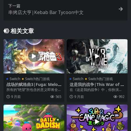
下一篇
串烤店大亨|Kebab Bar Tycoon中文
相关文章
Switch
Switch热门游戏
Switch
Switch热门游戏
战场的赋格曲3|Fuga: Melod
这是我的战争|This War of M
ies of Steel 3中文
ine中文
所有的“绝望”所包含的意义即将全部
在《这是我的战争》中，你扮演的
揭晓…… 马尔托突然失踪了！孩子
不是精英士兵，而是一群在被围攻
9 月前
565
9 月前
992
们被神秘的声音...
的城市中求存的平民。...