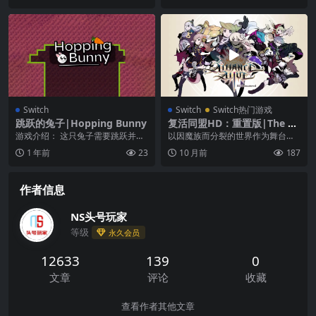
Switch
Switch
Switch热门游戏
跳跃的兔子|Hopping Bunny
复活同盟HD：重置版|The All
iance Alive HD Remastered
游戏介绍： 这只兔子需要跳跃并克
以因魔族而分裂的世界作为舞台展
中文
服对他来说很危险的障碍， 你想帮
开故事的 9 名主角— 9 个故事交织
1 年前
23
10 月前
187
助他吗？ 但你需...
而成的“理解...
作者信息
NS头号玩家
等级
永久会员
12633
139
0
文章
评论
收藏
查看作者其他文章