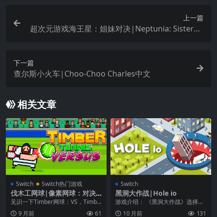
上一篇
超次元游戏海王星：姐妹对决|Neptunia: Sisters v
s. Sisters中文
下一篇
查尔斯小火车|Choo-Choo Charles中文
相关文章
Switch
Switch热门游戏
Switch
伐木工网球|像素网球：对决|
黑洞大作战|Hole io
Timber Tennis: Versus中文
见识一下Timber网球：VS，Timbe
游戏介绍： 《黑洞大作战》选择你
rman家族的一个全新成员——全世
最喜欢的皮肤，吃，成长和生存。
9 月前
61
10 月前
131
界3...
在多人模式中与多...