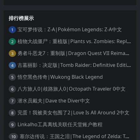
排行榜展示
宝可梦传说：Z-A|Pokémon Legends: Z-A中文
1
植物大战僵尸：重植版|Plants vs. Zombies: Replanted中文
2
勇者斗恶龙7：重制版|Dragon Quest VII Reimagined中文
3
古墓丽影：决定版|Tomb Raider: Definitive Edition中文
4
悟空黑色传奇|Wukong Black Legend
5
八方旅人0|歧路旅人0|Octopath Traveler 0中文
6
潜水员戴夫|Dave the Diver中文
7
完蛋！我被美女包围了2|Love Is All Around 2中文
8
Linkalho工具离线关联任天堂账户教程
9
塞尔达传说：王国之泪|The Legend of Zelda: Tears of the Kingdom中文
10