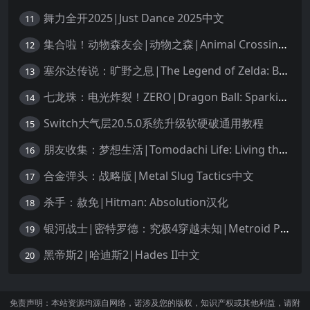
舞力全开2025|Just Dance 2025中文
11
集合啦！动物森友会|动物之森|Animal Crossing: New Horizons中文
12
塞尔达传说：旷野之息|The Legend of Zelda: Breath of the Wild中文
13
七龙珠：电光炸裂！ZERO|Dragon Ball: Sparking! Zero中文
14
Switch大气层20.5.0系统升级软硬破通用教程
15
朋友收集：梦想生活|Tomodachi Life: Living the Dream中文
16
合金弹头：战略版|Metal Slug Tactics中文
17
杀手：赦免|Hitman: Absolution汉化
18
银河战士|密特罗德：究极4穿越未知|Metroid Prime 4: Beyond中文
19
黑帝斯2|哈迪斯2|Hades II中文
20
免责声明：本站资源均源自网络，诺涉及您的版权，知识产权或其他利益，请附