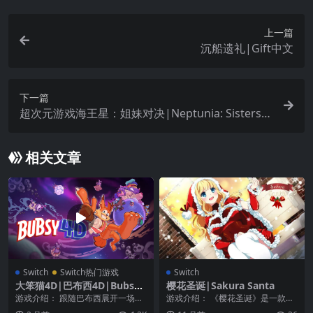
上一篇
沉船遗礼|Gift中文
下一篇
超次元游戏海王星：姐妹对决|Neptunia: Sisters v
s. Sisters中文
相关文章
Switch
Switch热门游戏
Switch
大笨猫4D|巴布西4D|Bubsy
樱花圣诞|Sakura Santa
4D中文
游戏介绍： 跟随巴布西展开一场全
游戏介绍： 《樱花圣诞》是一款有
新的星际平台游戏冒险！没错，我
着恋爱风格的角色扮演游戏。这款