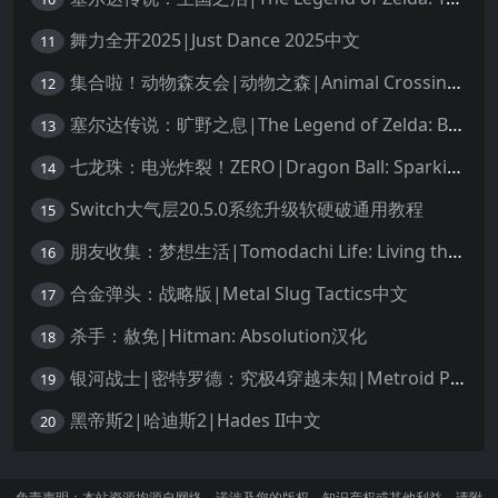
舞力全开2025|Just Dance 2025中文
11
集合啦！动物森友会|动物之森|Animal Crossing: New Horizons中文
12
塞尔达传说：旷野之息|The Legend of Zelda: Breath of the Wild中文
13
七龙珠：电光炸裂！ZERO|Dragon Ball: Sparking! Zero中文
14
Switch大气层20.5.0系统升级软硬破通用教程
15
朋友收集：梦想生活|Tomodachi Life: Living the Dream中文
16
合金弹头：战略版|Metal Slug Tactics中文
17
杀手：赦免|Hitman: Absolution汉化
18
银河战士|密特罗德：究极4穿越未知|Metroid Prime 4: Beyond中文
19
黑帝斯2|哈迪斯2|Hades II中文
20
免责声明：本站资源均源自网络，诺涉及您的版权，知识产权或其他利益，请附