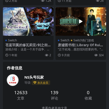
2 月前
1.2K
11 月前
26
们同样感到难以置信...
二次元画风的绅士新...
Switch
Switch
Switch热门游戏
苍蓝羽翼的修瓦莉亚/剑之街的
废墟图书馆|Library Of Ruin
异乡人|Saviors of Sapphire
a中文
游戏介绍： 这是一个关于战争、黑
“正于此地，愿您找到想要的书。”
Wings/Stranger of Sword C
暗以及友谊力量的故事，它将首次
扮演图书馆的馆长，迎接慕名而来
1 年前
2
9 月前
324
ity Revisited
登陆西方市场！当黑...
的宾客。 您的司...
作者信息
NS头号玩家
等级
永久会员
12633
139
0
文章
评论
收藏
查看作者其他文章