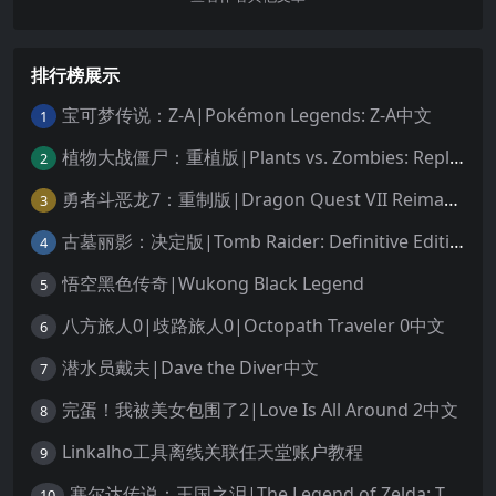
排行榜展示
宝可梦传说：Z-A|Pokémon Legends: Z-A中文
1
植物大战僵尸：重植版|Plants vs. Zombies: Replanted中文
2
勇者斗恶龙7：重制版|Dragon Quest VII Reimagined中文
3
古墓丽影：决定版|Tomb Raider: Definitive Edition中文
4
悟空黑色传奇|Wukong Black Legend
5
八方旅人0|歧路旅人0|Octopath Traveler 0中文
6
潜水员戴夫|Dave the Diver中文
7
完蛋！我被美女包围了2|Love Is All Around 2中文
8
Linkalho工具离线关联任天堂账户教程
9
塞尔达传说：王国之泪|The Legend of Zelda: Tears of the Kingdom中文
10