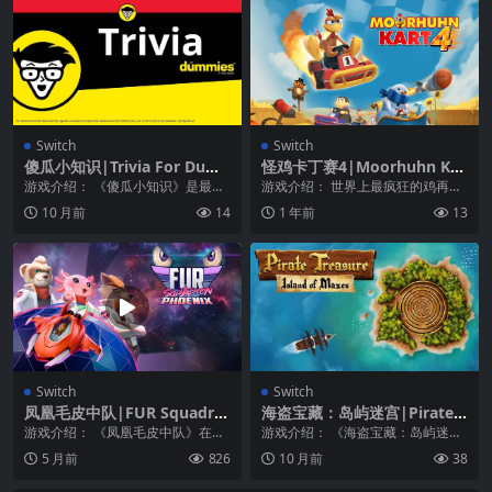
Switch
Switch
傻瓜小知识|Trivia For Dum
怪鸡卡丁赛4|Moorhuhn Kar
mies
t 4
游戏介绍： 《傻瓜小知识》是最好
游戏介绍： 世界上最疯狂的鸡再次
的派对游戏，开箱即用，即玩即
回到赛道上！疯狂的角色、酷炫的
10 月前
14
1 年前
13
玩，让每个人都坐在座...
赛道和卡丁车，以及...
Switch
Switch
凤凰毛皮中队|FUR Squadro
海盗宝藏：岛屿迷宫|Pirate T
n Phoenix
reasure: Island of Mazes
游戏介绍： 《凤凰毛皮中队》在这
游戏介绍： 《海盗宝藏：岛屿迷
款轨道式太空射击游戏中，踏上充
宫》是一款很棒的益智游戏，您需
5 月前
826
10 月前
38
满惊险的冒险之旅。...
要在其中帮助海盗走出...