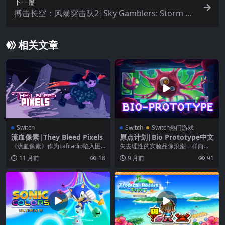
下一篇
搏击长空：风暴突击队2|Sky Gamblers: Storm Ra
iders 2中文
相关文章
Switch
Switch
Switch热门游戏
流血像素|They Bleed Pixels
原点计划|Bio Prototype中文
《流血像素》作为Lafcadio陷入困
失去理性的实验品像浪潮一样向你
境的年轻女士学院的一名匿名学
席卷而来。快点变异！进化！成比
11 月前
18
9 月前
91
生，您必须克服...
它们更可怕的怪物！用...