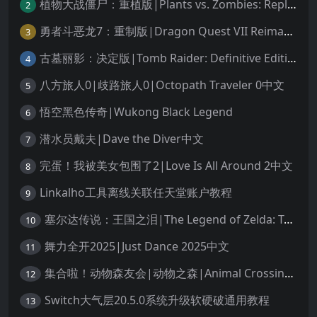
植物大战僵尸：重植版|Plants vs. Zombies: Replanted中文
2
勇者斗恶龙7：重制版|Dragon Quest VII Reimagined中文
3
古墓丽影：决定版|Tomb Raider: Definitive Edition中文
4
八方旅人0|歧路旅人0|Octopath Traveler 0中文
5
悟空黑色传奇|Wukong Black Legend
6
潜水员戴夫|Dave the Diver中文
7
完蛋！我被美女包围了2|Love Is All Around 2中文
8
Linkalho工具离线关联任天堂账户教程
9
塞尔达传说：王国之泪|The Legend of Zelda: Tears of the Kingdom中文
10
舞力全开2025|Just Dance 2025中文
11
集合啦！动物森友会|动物之森|Animal Crossing: New Horizons中文
12
Switch大气层20.5.0系统升级软硬破通用教程
13