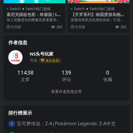
Switch
Switch热门游戏
Switch
Switch热门游戏
索尼克缤纷色彩：终极版|Son
【开罗系列】南国度假岛物
ic Colours: Ultimate中文
语|Tropical Resort Story中
加入究极进化的图像及新要素等，2
发展自然风光优美的岛屿，打造最
文
010 年发售的“索尼克缤纷色彩”即将
受观光客欢迎的度假村吧！ 首要目
9 月前
260
9 月前
292
再次登场。...
标是建造住宿设施为...
作者信息
NS头号玩家
等级
永久会员
11438
139
0
文章
评论
收藏
查看作者其他文章
排行榜展示
宝可梦传说：Z-A|Pokémon Legends: Z-A中文
1