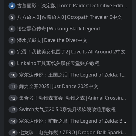
古墓丽影：决定版|Tomb Raider: Definitive Edition中文
4
八方旅人0|歧路旅人0|Octopath Traveler 0中文
5
悟空黑色传奇|Wukong Black Legend
6
潜水员戴夫|Dave the Diver中文
7
完蛋！我被美女包围了2|Love Is All Around 2中文
8
Linkalho工具离线关联任天堂账户教程
9
塞尔达传说：王国之泪|The Legend of Zelda: Tears of the Kingdom中文
10
舞力全开2025|Just Dance 2025中文
11
集合啦！动物森友会|动物之森|Animal Crossing: New Horizons中文
12
Switch大气层20.5.0系统升级软硬破通用教程
13
塞尔达传说：旷野之息|The Legend of Zelda: Breath of the Wild中文
14
七龙珠：电光炸裂！ZERO|Dragon Ball: Sparking! Zero中文
15