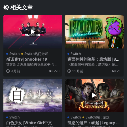
相关文章
Switch
Switch热门游戏
Switch
斯诺克19|Snooker 19
猴面包树的陵墓：磨坊版|Bao
babs Mausoleum: Grindho
世界斯诺克最顶级的明星选手 可以
《猴面包树的陵墓：磨坊版》是一
use Edition
扮演世界排名前128位的顶尖球员
款动作冒险类游戏，游戏中玩家要
9 月前
220
11 月前
21
参加每一场官方授...
进行解谜，在这里采用...
Switch
Switch
Switch热门游戏
白色少女|White Girl中文
凯恩的遗产：崛起|Legacy of