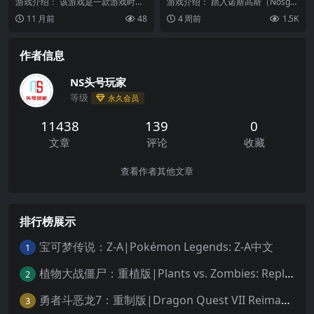
Kain: Ascendance中文
游戏介绍： 该游戏是一款游戏时间
游戏介绍： 踏入诺斯高斯（Nosgot
实时流逝的皇家战斗游戏。主要游
h）——《Ascendance》是一款快
11 月前
48
4 周前
1.5K
戏模式是随机匹配的...
节...
作者信息
NS头号玩家
等级
永久会员
11438
139
0
文章
评论
收藏
查看作者其他文章
排行榜展示
宝可梦传说：Z-A|Pokémon Legends: Z-A中文
1
植物大战僵尸：重植版|Plants vs. Zombies: Replanted中文
2
勇者斗恶龙7：重制版|Dragon Quest VII Reimagined中文
3