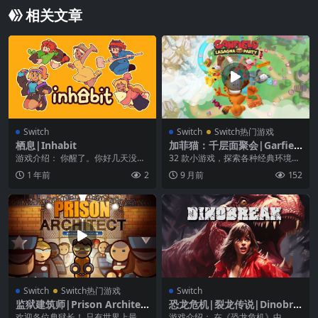
相关文章
Switch
Switch
Switch热门游戏
栖息|Inhabit
加菲猫：千层面聚会|Garfiel
d: Lasagna Party中文
游戏介绍： 你醒了。你好几天没离
32 款小游戏，探索各种经典环境，
开过你的房间，你的地方一团糟。
像是加菲猫的家、披萨店、丽莎的
1 年前
2
9 月前
152
一个多星期以来，您...
兽医诊所等等……...
Switch
Switch热门游戏
Switch
监狱建筑师|Prison Architec
恐龙危机|裂龙传说|Dinobre
t中文
ak
欢迎各位典狱长！ 只有世界上最残
游戏介绍： 在《恐龙危机》中，过