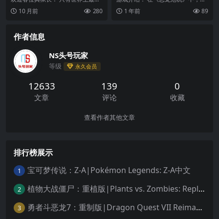
酷无情的典狱长能镇住世界上最惨
去的危机再次降临，恐龙在 1999
10 月前
280
1 年前
89
无人道的囚犯。在《...
年一个致命的...
作者信息
NS头号玩家
等级
永久会员
12633
139
0
文章
评论
收藏
查看作者其他文章
排行榜展示
宝可梦传说：Z-A|Pokémon Legends: Z-A中文
1
植物大战僵尸：重植版|Plants vs. Zombies: Replanted中文
2
勇者斗恶龙7：重制版|Dragon Quest VII Reimagined中文
3