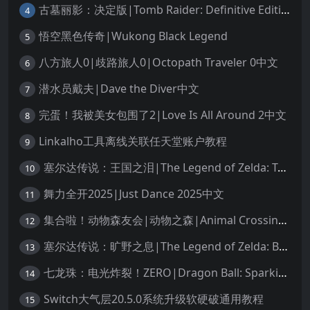
古墓丽影：决定版|Tomb Raider: Definitive Edition中文
4
悟空黑色传奇|Wukong Black Legend
5
八方旅人0|歧路旅人0|Octopath Traveler 0中文
6
潜水员戴夫|Dave the Diver中文
7
完蛋！我被美女包围了2|Love Is All Around 2中文
8
Linkalho工具离线关联任天堂账户教程
9
塞尔达传说：王国之泪|The Legend of Zelda: Tears of the Kingdom中文
10
舞力全开2025|Just Dance 2025中文
11
集合啦！动物森友会|动物之森|Animal Crossing: New Horizons中文
12
塞尔达传说：旷野之息|The Legend of Zelda: Breath of the Wild中文
13
七龙珠：电光炸裂！ZERO|Dragon Ball: Sparking! Zero中文
14
Switch大气层20.5.0系统升级软硬破通用教程
15