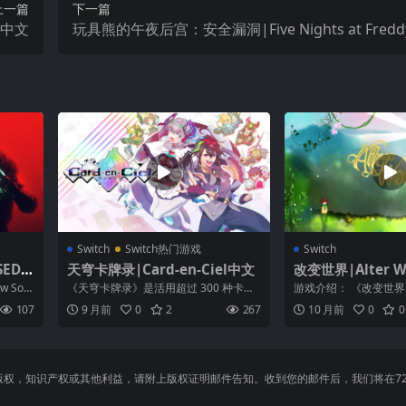
上一篇
下一篇
d中文
玩具熊的午夜后宫：安全漏洞|Five Nights at Freddy’
urity Breach中文
Switch
Switch热门游戏
Switch
ED:
天穹卡牌录|Card-en-Ciel中文
改变世界|Alter W
w Soft
《天穹卡牌录》是活用超过 300 种卡牌
游戏介绍： 《改变世
及 50 首歌曲来展开战斗的牌组构筑型
谜游戏，游戏中玩家要
107
9 月前
0
2
267
10 月前
0
0
卡...
丢失的宠物...
，知识产权或其他利益，请附上版权证明邮件告知。收到您的邮件后，我们将在72小时内删除