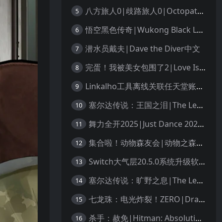
八方旅人0|歧路旅人0|Octopath Traveler 0中文
5
悟空黑色传奇|Wukong Black Legend
6
潜水员戴夫|Dave the Diver中文
7
完蛋！我被美女包围了2|Love Is All Around 2中文
8
Linkalho工具离线关联任天堂账户教程
9
塞尔达传说：王国之泪|The Legend of Zelda: Tears of the Kingdom中文
10
舞力全开2025|Just Dance 2025中文
11
集合啦！动物森友会|动物之森|Animal Crossing: New Horizons中文
12
Switch大气层20.5.0系统升级软硬破通用教程
13
塞尔达传说：旷野之息|The Legend of Zelda: Breath of the Wild中文
14
七龙珠：电光炸裂！ZERO|Dragon Ball: Sparking! Zero中文
15
杀手：赦免|Hitman: Absolution汉化
16