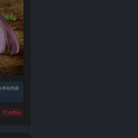
布本站内容
点赞(
0
)