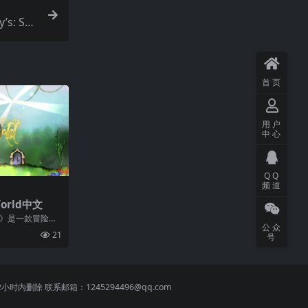
s: Sec
首页
用户
中心
QQ
频道
orld中文
界》是一款冒险解
公众
帮助主角找到她
21
号
 联系邮箱：1245294496@qq.com