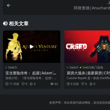
阿努查德|Anuchar
相关文章
Switch
Switch
Switch热门游戏
亚当冒险传奇： 起源|Adam’s
厨房大逃杀|皇家厨房|CRS
Venture: Origins中文
F.O.A.D.
游戏介绍： 《亚当冒险传奇： 起源》扮
Cuisine Royale 是一款由 Darkflo
演亚当，与你的同伴伊夫林一起踏上大
ware 制作...
11 月前
0
0
62
9 月前
0
0
胆的冒险...
免责声明：本站资源均源自网络，诺涉及您的版权