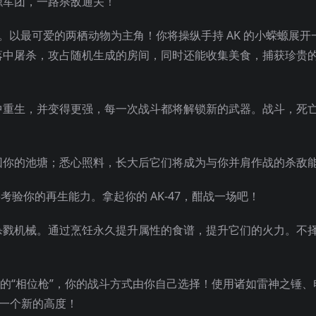
螈军团，一路杀敌通关！
。以最可爱的两栖动物为主角！你将操纵手持 AK 的小蝾螈展开
落中屠杀，攻占随机生成的房间，同时还能收集美食，捕获珍贵
中重生，并变得更强，每一次战斗都将解锁新的武器。战斗，死
带回你的池塘；悉心照料，长大后它们将成为与你并肩作战的杀敌
将考验你的再生能力。拿起你的 AK-47，酣战一场吧！
杀戮机械。通过烹饪永久提升属性的食谱，提升它们的火力。不
式的“相位枪”，你的战斗方式由你自己选择！使用诸如雷神之锤、
一个新的高度！