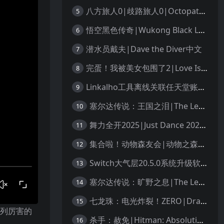
八方旅人0|歧路旅人0|Octopath Traveler 0中文
5
悟空黑色传奇|Wukong Black Legend
6
潜水员戴夫|Dave the Diver中文
7
完蛋！我被美女包围了2|Love Is All Around 2中文
8
Linkalho工具离线关联任天堂账户教程
9
塞尔达传说：王国之泪|The Legend of Zelda: Tears of the Kingdom中文
10
舞力全开2025|Just Dance 2025中文
11
集合啦！动物森友会|动物之森|Animal Crossing: New Horizons中文
12
Switch大气层20.5.0系统升级软硬破通用教程
13
塞尔达传说：旷野之息|The Legend of Zelda: Breath of the Wild中文
14
七龙珠：电光炸裂！ZERO|Dragon Ball: Sparking! Zero中文
15
系列厉害的
杀手：赦免|Hitman: Absolution汉化
16