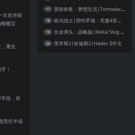
朋友收集：梦想生活|Tomodachi Life: Living the Dream中文
17
一次史诗级
银河战士|密特罗德：究极4穿越未知|Metroid Prime 4: Beyond中文
18
的蝾螈宝
合金弹头：战略版|Metal Slug Tactics中文
19
黑帝斯2|哈迪斯2|Hades II中文
20
亡，重生，
能手！
择手段，吞
电竞红牛或