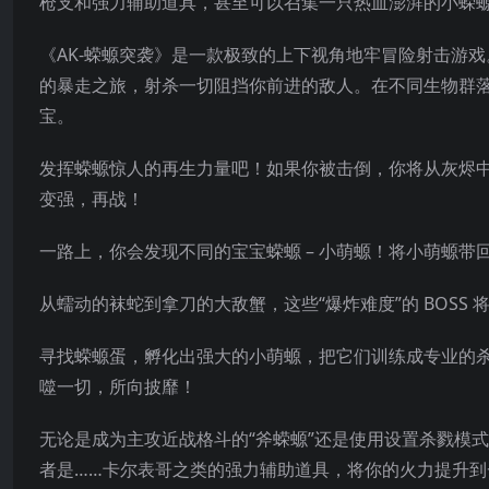
枪支和强力辅助道具，甚至可以召集一只热血澎湃的小蝾
《AK-蝾螈突袭》是一款极致的上下视角地牢冒险射击游戏
的暴走之旅，射杀一切阻挡你前进的敌人。在不同生物群
宝。
发挥蝾螈惊人的再生力量吧！如果你被击倒，你将从灰烬
变强，再战！
一路上，你会发现不同的宝宝蝾螈 – 小萌螈！将小萌螈
从蠕动的袜蛇到拿刀的大敌蟹，这些“爆炸难度”的 BOSS 
寻找蝾螈蛋，孵化出强大的小萌螈，把它们训练成专业的
噬一切，所向披靡！
无论是成为主攻近战格斗的“斧蝾螈”还是使用设置杀戮模
者是……卡尔表哥之类的强力辅助道具，将你的火力提升到