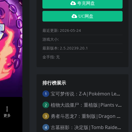
夸克网盘
UC网盘
最近更新:
2026-05-24
游戏大小:
最新版本:
2.5.20239.20.1
金手指:
无
排行榜展示
宝可梦传说：Z-A|Pokémon Legends: Z-A中文
1
植物大战僵尸：重植版|Plants vs. Zombies: Replanted中文
2
勇者斗恶龙7：重制版|Dragon Quest VII Reimagined中文
3
古墓丽影：决定版|Tomb Raider: Definitive Edition中文
4