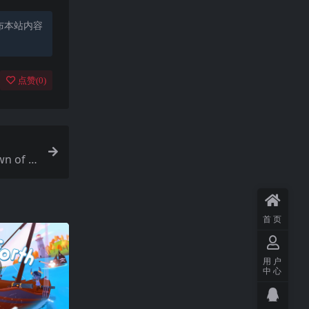
布本站内容
点赞(
0
)
 of t
首页
用户
中心