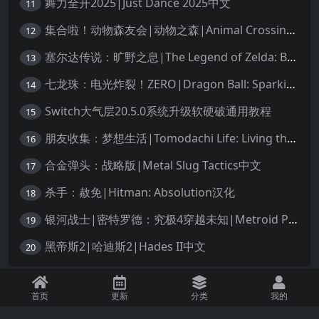
舞力全开2025|Just Dance 2025中文
11
集合啦！动物森友会|动物之森|Animal Crossing: New Horizons中文
12
塞尔达传说：旷野之息|The Legend of Zelda: Breath of the Wild中文
13
七龙珠：电光炸裂！ZERO|Dragon Ball: Sparking! Zero中文
14
Switch大气层20.5.0系统升级软硬破通用教程
15
朋友收集：梦想生活|Tomodachi Life: Living the Dream中文
16
合金弹头：战略版|Metal Slug Tactics中文
17
杀手：赦免|Hitman: Absolution汉化
18
银河战士|密特罗德：究极4穿越未知|Metroid Prime 4: Beyond中文
19
黑帝斯2|哈迪斯2|Hades II中文
20
免责声明：本站资源均源自网络，诺涉及您的版权，知识产权或其他利益，请附
首页
更新
分类
我的
上版权证明邮件告知。收到您的邮件后，我们将在72小时内删除 联系邮箱：