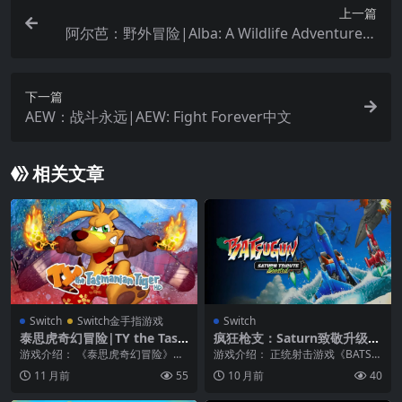
上一篇
阿尔芭：野外冒险|Alba: A Wildlife Adventure中
文
下一篇
AEW：战斗永远|AEW: Fight Forever中文
相关文章
Switch
Switch金手指游戏
Switch
泰思虎奇幻冒险|TY the Tas
疯狂枪支：Saturn致敬升级
manian Tiger
版|Batsugun: Saturn Tribut
游戏介绍： 《泰思虎奇幻冒险》是
游戏介绍： 正统射击游戏《BATSU
e Boosted中文
一款3D画面的动作冒险卡通游戏，
GUN》 消灭敌人并升级！可累积经
11 月前
55
10 月前
40
你将扮演一只塔斯...
验值变得更...