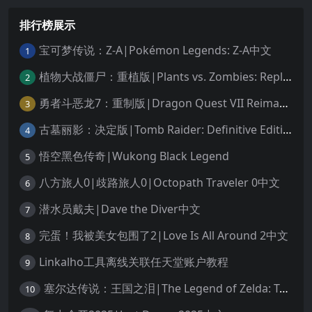
排行榜展示
宝可梦传说：Z-A|Pokémon Legends: Z-A中文
1
植物大战僵尸：重植版|Plants vs. Zombies: Replanted中文
2
勇者斗恶龙7：重制版|Dragon Quest VII Reimagined中文
3
古墓丽影：决定版|Tomb Raider: Definitive Edition中文
4
悟空黑色传奇|Wukong Black Legend
5
八方旅人0|歧路旅人0|Octopath Traveler 0中文
6
潜水员戴夫|Dave the Diver中文
7
完蛋！我被美女包围了2|Love Is All Around 2中文
8
Linkalho工具离线关联任天堂账户教程
9
塞尔达传说：王国之泪|The Legend of Zelda: Tears of the Kingdom中文
10