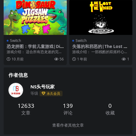
Switch
Switch
恐龙拼图：学前儿童游戏|Din
失落的和邪恶的|The Lost an
osaur Jigsaw Puzzles: Dino
d The Wicked
游戏介绍： 适合所有恐龙迷的完美
游戏介绍： 一部残酷的双摇杆心理
Puzzle Game for Kids & To
游戏！ 一款精心设计的独立游戏，
恐怖片。在一次沉船事故后，你在
10 月前
56
1 年前
1
ddlers
带有手绘插图。 ...
一个邪恶的世界中醒...
作者信息
NS头号玩家
等级
永久会员
12633
139
0
文章
评论
收藏
查看作者其他文章