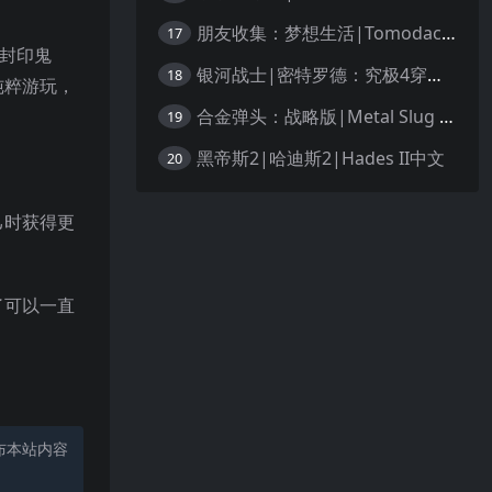
朋友收集：梦想生活|Tomodachi Life: Living the Dream中文
17
来封印鬼
银河战士|密特罗德：究极4穿越未知|Metroid Prime 4: Beyond中文
18
纯粹游玩，
合金弹头：战略版|Metal Slug Tactics中文
19
黑帝斯2|哈迪斯2|Hades II中文
20
己时获得更
了可以一直
布本站内容