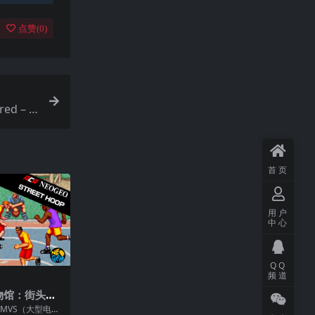
点赞(
0
)
ed – D
首页
用户
中心
QQ
频道
博物馆：街头篮
 Street Hoo
 MVS（大型电玩