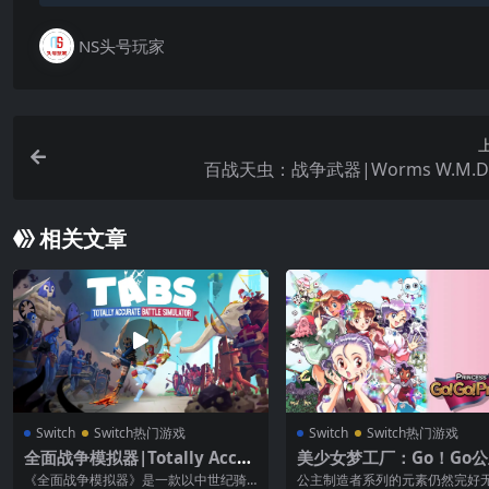
NS头号玩家
百战天虫：战争武器|Worms W.M.
相关文章
Switch
Switch热门游戏
Switch
Switch热门游戏
全面战争模拟器|Totally Accur
美少女梦工厂：Go！Go公
ate Battle Simulator中文
rincess Maker: Go! Go! 
《全面战争模拟器》是一款以中世纪骑
公主制造者系列的元素仍然完好