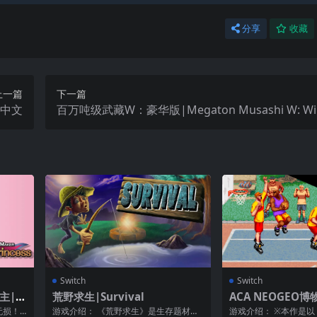
分享
收藏
上一篇
下一篇
D中文
百万吨级武藏W：豪华版|Megaton Musashi W: Wir
eluxe Edition中文
Switch
Switch
主|P
荒野求生|Survival
ACA NEOGEO
Princ
球|ACA Neo Geo:
无损！
游戏介绍： 《荒野求生》是生存题材的
游戏介绍： ※本作是以