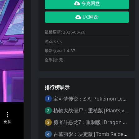
夸克网盘
UC网盘
最近更新:
2026-05-26
游戏大小:
最新版本:
1.4.37
金手指:
无
排行榜展示
宝可梦传说：Z-A|Pokémon Legends: Z-A中文
1
植物大战僵尸：重植版|Plants vs. Zombies: Replanted中文
2
勇者斗恶龙7：重制版|Dragon Quest VII Reimagined中文
3
古墓丽影：决定版|Tomb Raider: Definitive Edition中文
4