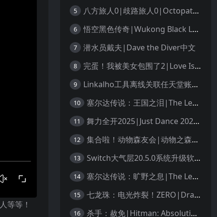
八方旅人0|歧路旅人0|Octopath Traveler 0中文
5
悟空黑色传奇|Wukong Black Legend
6
潜水员戴夫|Dave the Diver中文
7
完蛋！我被美女包围了2|Love Is All Around 2中文
8
Linkalho工具离线关联任天堂账户教程
9
塞尔达传说：王国之泪|The Legend of Zelda: Tears of the Kingdom中文
10
舞力全开2025|Just Dance 2025中文
11
集合啦！动物森友会|动物之森|Animal Crossing: New Horizons中文
12
Switch大气层20.5.0系统升级软硬破通用教程
13
塞尔达传说：旷野之息|The Legend of Zelda: Breath of the Wild中文
14
七龙珠：电光炸裂！ZERO|Dragon Ball: Sparking! Zero中文
15
敌人等等！
杀手：赦免|Hitman: Absolution汉化
16