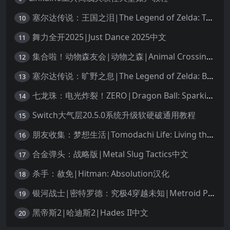
塞尔达传说：王国之泪|The Legend of Zelda: Tears of the Kingdom中文
10
舞力全开2025|Just Dance 2025中文
11
集合啦！动物森友会|动物之森|Animal Crossing: New Horizons中文
12
塞尔达传说：旷野之息|The Legend of Zelda: Breath of the Wild中文
13
七龙珠：电光炸裂！ZERO|Dragon Ball: Sparking! Zero中文
14
Switch大气层20.5.0系统升级软硬破通用教程
15
朋友收集：梦想生活|Tomodachi Life: Living the Dream中文
16
合金弹头：战略版|Metal Slug Tactics中文
17
杀手：赦免|Hitman: Absolution汉化
18
银河战士|密特罗德：究极4穿越未知|Metroid Prime 4: Beyond中文
19
黑帝斯2|哈迪斯2|Hades II中文
20