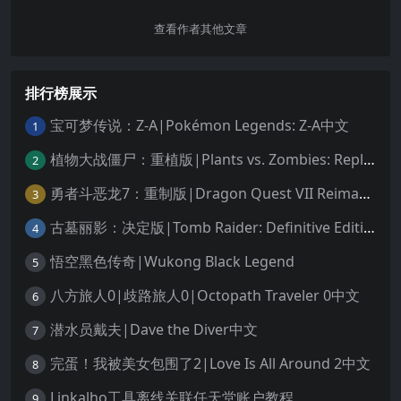
查看作者其他文章
排行榜展示
宝可梦传说：Z-A|Pokémon Legends: Z-A中文
1
植物大战僵尸：重植版|Plants vs. Zombies: Replanted中文
2
勇者斗恶龙7：重制版|Dragon Quest VII Reimagined中文
3
古墓丽影：决定版|Tomb Raider: Definitive Edition中文
4
悟空黑色传奇|Wukong Black Legend
5
八方旅人0|歧路旅人0|Octopath Traveler 0中文
6
潜水员戴夫|Dave the Diver中文
7
完蛋！我被美女包围了2|Love Is All Around 2中文
8
Linkalho工具离线关联任天堂账户教程
9