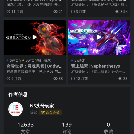
ord
en 2中文
游戏介绍： 《闪闪发光的剑》并不
游戏介绍： 《兔兔秘密花园2》难
是每一款游戏都可以通过屏幕截图
忘的那个夜晚，又开始了—— 兔子
11 月前
21
3 月前
3.5K
进行评分。这就像一...
花园的全新作品终...
Switch
Switch热门游戏
Switch
奇异世界：灵魂风暴|Oddwo
肾上腺素|Nephenthesys
rld: Soulstorm中文
在新奇冒险叙事中，见证 Abe 与恐
游戏介绍： 《肾上腺素》开始一项
怖新阴谋的可怕冲突。 《奇异世
危险的任务，在外星人的袭击中回
9 月前
83
12 月前
28
界：灵魂风暴》...
收一个不明能量来源...
作者信息
NS头号玩家
等级
永久会员
12633
139
0
文章
评论
收藏