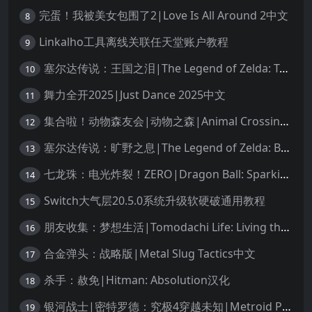
完蛋！我被美女包围了2|Love Is All Around 2中文
8
Linkalho工具离线关联任天堂账户教程
9
塞尔达传说：王国之泪|The Legend of Zelda: Tears of the Kingdom中文
10
舞力全开2025|Just Dance 2025中文
11
集合啦！动物森友会|动物之森|Animal Crossing: New Horizons中文
12
塞尔达传说：旷野之息|The Legend of Zelda: Breath of the Wild中文
13
七龙珠：电光炸裂！ZERO|Dragon Ball: Sparking! Zero中文
14
Switch大气层20.5.0系统升级软硬破通用教程
15
朋友收集：梦想生活|Tomodachi Life: Living the Dream中文
16
合金弹头：战略版|Metal Slug Tactics中文
17
杀手：赦免|Hitman: Absolution汉化
18
银河战士|密特罗德：究极4穿越未知|Metroid Prime 4: Beyond中文
19