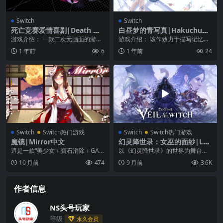
Switch
Switch
死亡竞赛爱情喜剧|Death Ma
白昼梦的青写真|Hakuchuu
tch Love Comedy
mu no Aojashin
游戏介绍： 一款二次元画面的游
游戏介绍： 该作致力于描写记忆和
戏，有着非常趣味的设定，那就是
人格的关系，讨论被称之为“个性”这
1 年前
6
1 年前
24
只要你呗其她的女生告...
个东西的真正面...
Switch
Switch热门游戏
Switch
Switch热门游戏
魔镜|Mirror中文
幻灵降世录：女巫的面纱|Los
t Eidolons: Veil of the Witc
這是一款“美少女＋寶石消除＋GAL
以《幻灵降世录》的世界为舞台，
h中文
GAME”結合的遊戲。你在异世界里
全新 roguelite 战术 RPG！你流落
10 月前
474
9 月前
3.6K
邂逅各种各样...
神秘...
作者信息
NS头号玩家
等级
永久会员