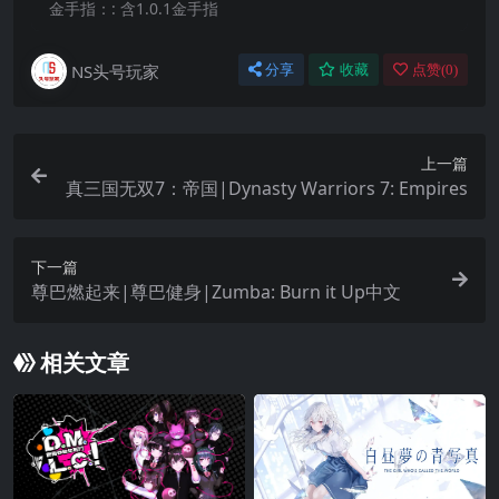
金手指：:
含1.0.1金手指
NS头号玩家
分享
收藏
点赞(
0
)
上一篇
真三国无双7：帝国|Dynasty Warriors 7: Empires
下一篇
尊巴燃起来|尊巴健身|Zumba: Burn it Up中文
相关文章