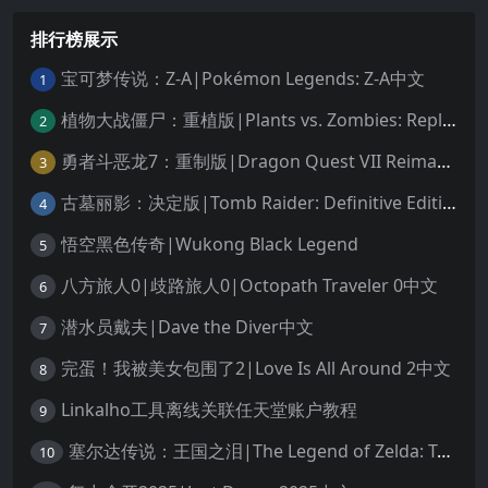
排行榜展示
宝可梦传说：Z-A|Pokémon Legends: Z-A中文
1
植物大战僵尸：重植版|Plants vs. Zombies: Replanted中文
2
勇者斗恶龙7：重制版|Dragon Quest VII Reimagined中文
3
古墓丽影：决定版|Tomb Raider: Definitive Edition中文
4
悟空黑色传奇|Wukong Black Legend
5
八方旅人0|歧路旅人0|Octopath Traveler 0中文
6
潜水员戴夫|Dave the Diver中文
7
完蛋！我被美女包围了2|Love Is All Around 2中文
8
Linkalho工具离线关联任天堂账户教程
9
塞尔达传说：王国之泪|The Legend of Zelda: Tears of the Kingdom中文
10