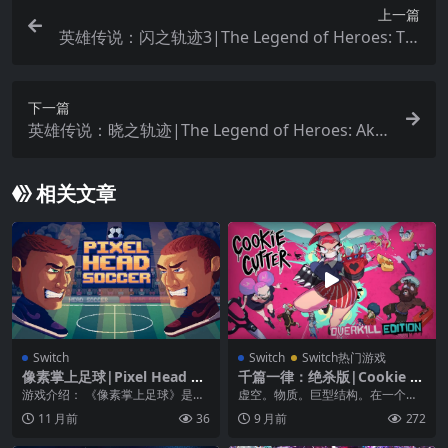
上一篇
英雄传说：闪之轨迹3|The Legend of Heroes: Tra
ils of Cold Steel III中文
下一篇
英雄传说：晓之轨迹|The Legend of Heroes: Akat
suki no Kiseki
相关文章
Switch
Switch
Switch热门游戏
像素掌上足球|Pixel Head So
千篇一律：绝杀版|Cookie C
ccer
utter: Overkill Edition中文
游戏介绍： 《像素掌上足球》是一
虚空。物质。巨型结构。在一个反
款动感十足的足球游戏，您必须使
乌托邦的世界，有一个自大狂妄的
11 月前
36
9 月前
272
用所有技能才能将球...
领袖决心揭示宇宙的秘...