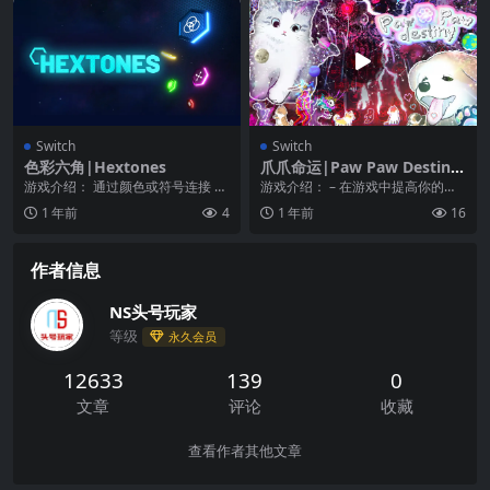
Switch
Switch
色彩六角|Hextones
爪爪命运|Paw Paw Destiny
中文
游戏介绍： 通过颜色或符号连接 H
游戏介绍： – 在游戏中提高你的幽
extones，在时空中跳跃光年，成为
默感和艺术水平！ – ...
1 年前
4
1 年前
16
伟大的宇...
作者信息
NS头号玩家
等级
永久会员
12633
139
0
文章
评论
收藏
查看作者其他文章