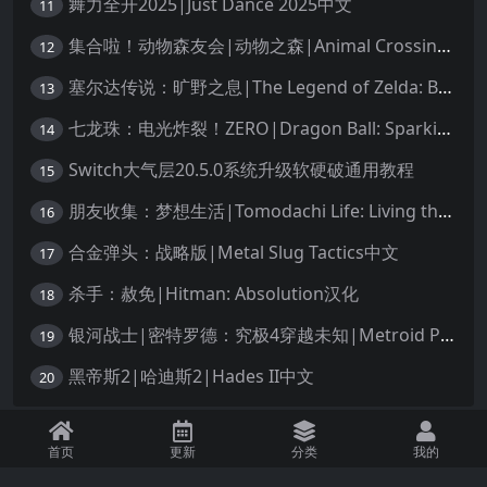
舞力全开2025|Just Dance 2025中文
11
集合啦！动物森友会|动物之森|Animal Crossing: New Horizons中文
12
塞尔达传说：旷野之息|The Legend of Zelda: Breath of the Wild中文
13
七龙珠：电光炸裂！ZERO|Dragon Ball: Sparking! Zero中文
14
Switch大气层20.5.0系统升级软硬破通用教程
15
朋友收集：梦想生活|Tomodachi Life: Living the Dream中文
16
合金弹头：战略版|Metal Slug Tactics中文
17
杀手：赦免|Hitman: Absolution汉化
18
银河战士|密特罗德：究极4穿越未知|Metroid Prime 4: Beyond中文
19
黑帝斯2|哈迪斯2|Hades II中文
20
免责声明：本站资源均源自网络，诺涉及您的版权，知识产权或其他利益，请附
首页
更新
分类
我的
上版权证明邮件告知。收到您的邮件后，我们将在72小时内删除 联系邮箱：