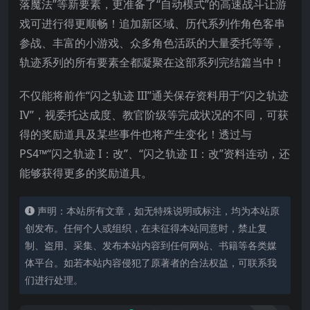
落魔法”等新要素，更准备了“自动模式”的高速战斗让游
戏可进行得更顺畅！追加新区域、历代系列作角色客串
参战、丰富的小游戏、众多角色活跃的大量委
托等等，
轨迹系列的所有要素全都凝聚在这部系列完结篇当中！
不仅能将前作“闪之轨迹 III”通关保存资料用于“闪之轨迹
IV”，视委托达成度、教官阶级等完成状况的不同，可获
得的奖励道具及某些事件也将产生变化！透过与
PS4™“闪之轨迹 I：改”、“闪之轨迹 II：改”资料连动，还
能够获得更多的奖励道具。
声明：本站所有文章，如无特殊说明或标注，均为本站原
创发布。任何个人或组织，在未征得本站同意时，禁止复
制、盗用、采集、发布本站内容到任何网站、书籍等各类媒
体平台。如若本站内容侵犯了原著者的合法权益，可联系我
们进行处理。