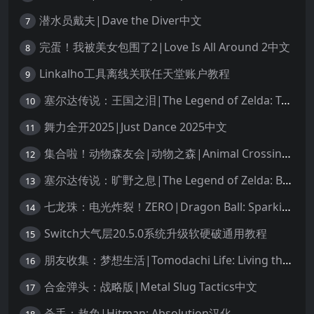
潜水员戴夫|Dave the Diver中文
7
完蛋！我被美女包围了2|Love Is All Around 2中文
8
Linkalho工具离线关联任天堂账户教程
9
塞尔达传说：王国之泪|The Legend of Zelda: Tears of the Kingdom中文
10
舞力全开2025|Just Dance 2025中文
11
集合啦！动物森友会|动物之森|Animal Crossing: New Horizons中文
12
塞尔达传说：旷野之息|The Legend of Zelda: Breath of the Wild中文
13
七龙珠：电光炸裂！ZERO|Dragon Ball: Sparking! Zero中文
14
Switch大气层20.5.0系统升级软硬破通用教程
15
朋友收集：梦想生活|Tomodachi Life: Living the Dream中文
16
合金弹头：战略版|Metal Slug Tactics中文
17
杀手：赦免|Hitman: Absolution汉化
18