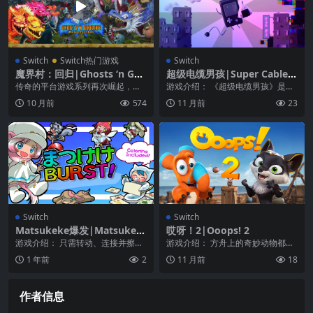
Switch
Switch热门游戏
Switch
魔界村：回归|Ghosts ‘n Gob
超级电缆男孩|Super Cable B
lins Resurrection中文
oy中文
传奇的平台游戏系列再次崛起，
游戏介绍： 《超级电缆男孩》是一
《魔界村：复活》标志着英勇的骑
款复古像素风格的动作冒险游戏，
10 月前
574
11 月前
23
士亚瑟的英雄归来，同时...
游戏的画面非常简约...
Switch
Switch
Matsukeke爆发|Matsukek
哎呀！2|Ooops! 2
e Burst
游戏介绍： 只需转动、连接并擦除
游戏介绍： 方舟上的奇妙动物都饿
即可！！ 一种规则简单的新型竞争
了。当你为方舟上的一大群野兽做
1 年前
2
11 月前
18
性坠落拼图。 一...
饭时，你的手已经塞...
作者信息