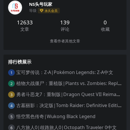
NS头号玩家
等级
永久会员
12633
139
0
文章
评论
收藏
查看作者其他文章
排行榜展示
宝可梦传说：Z-A|Pokémon Legends: Z-A中文
1
植物大战僵尸：重植版|Plants vs. Zombies: Replanted中文
2
勇者斗恶龙7：重制版|Dragon Quest VII Reimagined中文
3
古墓丽影：决定版|Tomb Raider: Definitive Edition中文
4
悟空黑色传奇|Wukong Black Legend
5
八方旅人0|歧路旅人0|Octopath Traveler 0中文
6