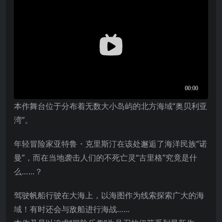
本作舞台位于分布着无数大小岛屿的北方海域“奥贝利亚
湾”。
年轻冒险家亚特鲁・克里斯汀在该处邂逅了海洋民族“诺
曼”，而在当地袭击人们的不死亡灵“古里格”究竟是什
么……？
驾驶帆船行驶在大海上，以海图作为线索探索广大的海
域！有时还会与敌船进行海战……