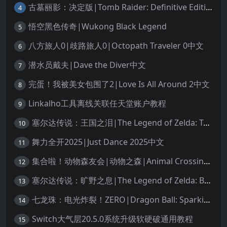
古墓丽影：决定版|Tomb Raider: Definitive Edition中文
4
悟空黑色传奇|Wukong Black Legend
5
八方旅人0|歧路旅人0|Octopath Traveler 0中文
6
潜水员戴夫|Dave the Diver中文
7
完蛋！我被美女包围了2|Love Is All Around 2中文
8
Linkalho工具离线关联任天堂账户教程
9
塞尔达传说：王国之泪|The Legend of Zelda: Tears of the Kingdom中文
10
舞力全开2025|Just Dance 2025中文
11
集合啦！动物森友会|动物之森|Animal Crossing: New Horizons中文
12
塞尔达传说：旷野之息|The Legend of Zelda: Breath of the Wild中文
13
七龙珠：电光炸裂！ZERO|Dragon Ball: Sparking! Zero中文
14
Switch大气层20.5.0系统升级软硬破通用教程
15