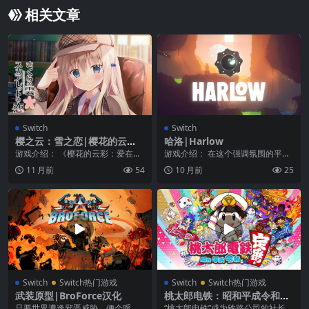
相关文章
Switch
Switch
樱之云：雪之恋|樱花的云
哈洛|Harlow
彩：爱在斯卡雷托|Sakura n
游戏介绍： 《樱花的云彩：爱在斯
游戏介绍： 在这个强调氛围的平台
o Kumo: Scarlet no Koi
卡雷托》是一款有意思的恋爱冒险
游戏中，两个笨拙的机器人为他们
11 月前
54
10 月前
25
游戏， “1920...
即将醒来的冷冻殖民...
Switch
Switch热门游戏
Switch
Switch热门游戏
武装原型|BroForce汉化
桃太郎电铁：昭和平成令和也
是惯例|桃太郎電鉄 ～昭和 平
只要世界遭逢邪恶威胁，便会呼叫
“桃太郎电铁”成为铁路公司的社长，