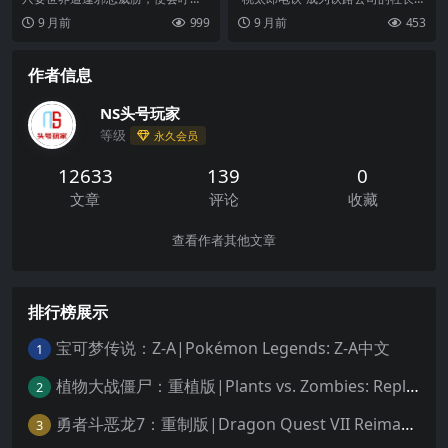
成 令和も定番！～中文
Broforce 出马。这支资金短缺、势
一边拿到全国的房产，一边以总资
9 月前
999
9 月前
453
力过大的...
产日本第一为目标...
作者信息
NS头号玩家
等级
永久会员
12633
139
0
文章
评论
收藏
查看作者其他文章
排行榜展示
宝可梦传说：Z-A|Pokémon Legends: Z-A中文
1
植物大战僵尸：重植版|Plants vs. Zombies: Replanted中文
2
勇者斗恶龙7：重制版|Dragon Quest VII Reimagined中文
3