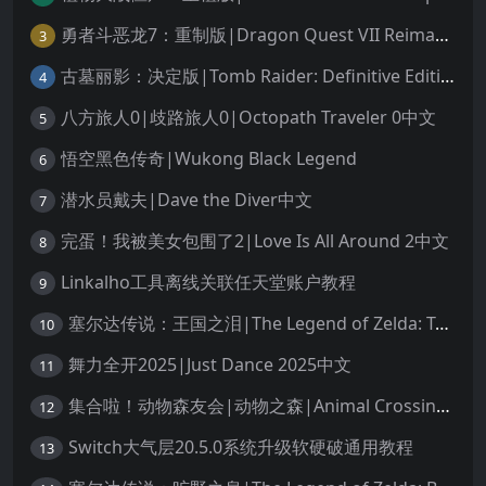
勇者斗恶龙7：重制版|Dragon Quest VII Reimagined中文
3
古墓丽影：决定版|Tomb Raider: Definitive Edition中文
4
八方旅人0|歧路旅人0|Octopath Traveler 0中文
5
悟空黑色传奇|Wukong Black Legend
6
潜水员戴夫|Dave the Diver中文
7
完蛋！我被美女包围了2|Love Is All Around 2中文
8
Linkalho工具离线关联任天堂账户教程
9
塞尔达传说：王国之泪|The Legend of Zelda: Tears of the Kingdom中文
10
舞力全开2025|Just Dance 2025中文
11
集合啦！动物森友会|动物之森|Animal Crossing: New Horizons中文
12
Switch大气层20.5.0系统升级软硬破通用教程
13