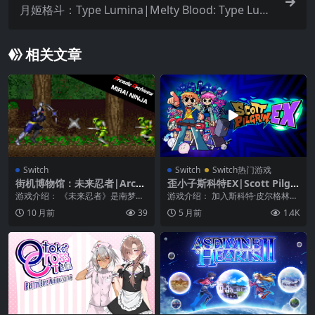
月姬格斗：Type Lumina|Melty Blood: Type Lumi
na中文
相关文章
Switch
Switch
Switch热门游戏
街机博物馆：未来忍者|Arcad
歪小子斯科特EX|Scott Pilgri
e Archives: Mirai Ninja
m EX中文
游戏介绍： 《未来忍者》是南梦宫
游戏介绍： 加入斯科特·皮尔格林和
于 1988 年推出的动作游戏。控制
拉莫娜·弗劳尔斯，展开一场穿越时
10 月前
39
5 月前
1.4K
机械忍者「不...
间、空间与多伦...