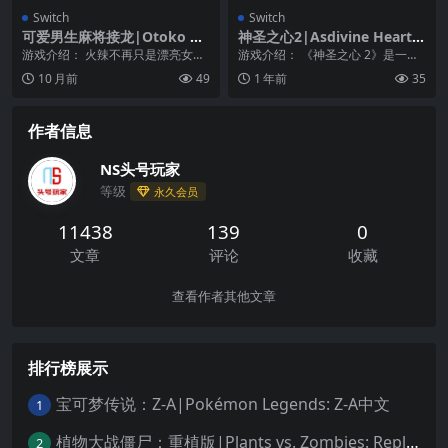
Switch
Switch
可爱男生麻将接龙|Otoko Cr
神圣之心2|Asdivine Hearts
oss: Pretty Boys Mahjong S
II中文
游戏介绍： 火辣不再只是漂亮女孩
游戏介绍： 《神圣之心 2》是一款
olitaire
的专属。随着《可爱男生麻将接
趣味性十足的角色扮演类游戏，是
10 月前
49
1 年前
35
龙》的面世，如今男孩...
《神圣之心》的续...
作者信息
NS头号玩家
等级
永久会员
11438
139
0
文章
评论
收藏
查看作者其他文章
排行榜展示
宝可梦传说：Z-A|Pokémon Legends: Z-A中文
1
植物大战僵尸：重植版|Plants vs. Zombies: Replanted中文
2