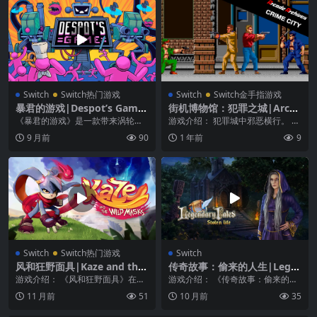
Switch
Switch热门游戏
Switch
Switch金手指游戏
暴君的游戏|Despot’s Game
街机博物馆：犯罪之城|Arcad
中文
e Archives: Crime City
《暴君的游戏》是一款带来涡轮增
游戏介绍： 犯罪城中邪恶横行。 粉
压式战斗的 roguelike 策略游戏。
碎犯罪，恢复法律和秩序！ 「CRI
9 月前
90
1 年前
9
组建队伍...
ME CIT...
Switch
Switch热门游戏
Switch
风和狂野面具|Kaze and the
传奇故事：偷来的人生|Lege
Wild Masks中文
ndary Tales: Stolen Life中文
游戏介绍： 《风和狂野面具》在这
游戏介绍： 《传奇故事：偷来的人
部灵感源自90年代经典的平台游戏
生》是一款隐藏物体类型的冒险游
11 月前
51
10 月前
35
中，以卡兹的身份...
戏，有很多迷你游戏...