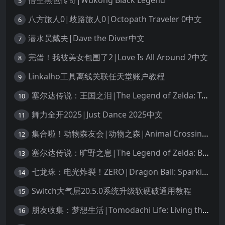
悟空黑色传奇|Wukong Black Legend
5
八方旅人0|歧路旅人0|Octopath Traveler 0中文
6
潜水员戴夫|Dave the Diver中文
7
完蛋！我被美女包围了2|Love Is All Around 2中文
8
Linkalho工具离线关联任天堂账户教程
9
塞尔达传说：王国之泪|The Legend of Zelda: Tears of the Kingdom中文
10
舞力全开2025|Just Dance 2025中文
11
集合啦！动物森友会|动物之森|Animal Crossing: New Horizons中文
12
塞尔达传说：旷野之息|The Legend of Zelda: Breath of the Wild中文
13
七龙珠：电光炸裂！ZERO|Dragon Ball: Sparking! Zero中文
14
Switch大气层20.5.0系统升级软硬破通用教程
15
朋友收集：梦想生活|Tomodachi Life: Living the Dream中文
16