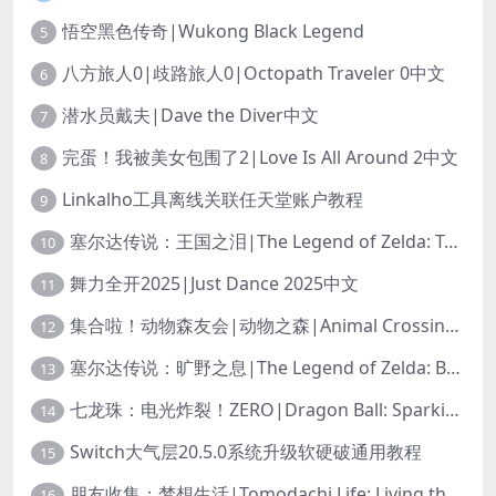
悟空黑色传奇|Wukong Black Legend
5
八方旅人0|歧路旅人0|Octopath Traveler 0中文
6
潜水员戴夫|Dave the Diver中文
7
完蛋！我被美女包围了2|Love Is All Around 2中文
8
Linkalho工具离线关联任天堂账户教程
9
塞尔达传说：王国之泪|The Legend of Zelda: Tears of the Kingdom中文
10
舞力全开2025|Just Dance 2025中文
11
集合啦！动物森友会|动物之森|Animal Crossing: New Horizons中文
12
塞尔达传说：旷野之息|The Legend of Zelda: Breath of the Wild中文
13
七龙珠：电光炸裂！ZERO|Dragon Ball: Sparking! Zero中文
14
Switch大气层20.5.0系统升级软硬破通用教程
15
朋友收集：梦想生活|Tomodachi Life: Living the Dream中文
16