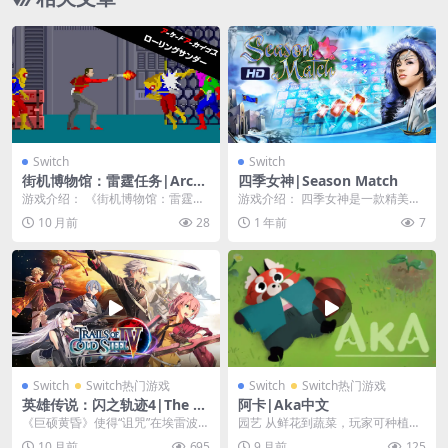
Switch
Switch
街机博物馆：雷霆任务|Arcad
四季女神|Season Match
e Archives: Rolling Thunde
游戏介绍： 《街机博物馆：雷霆任
游戏介绍： 四季女神是一款精美的
r
务》是南梦宫于 1986 年发行的一
休闲消除幻想游戏。游戏背景是一
10 月前
28
1 年前
7
款动作游戏。...
件可怕的事情在魔法...
Switch
Switch热门游戏
Switch
Switch热门游戏
英雄传说：闪之轨迹4|The Le
阿卡|Aka中文
gend of Heroes: Trails of C
《巨硕黄昏》使得“诅咒”在埃雷波尼
园艺 从鲜花到蔬菜，玩家可种植植
old Steel IV中文
亚帝国中扩散开。与卡尔瓦德共和
物。农业系统的灵感来自永久文
10 月前
695
9 月前
125