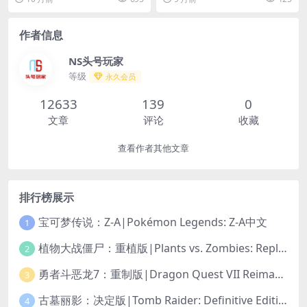
国之间的大战即将...
化，协会（花园设计）...
作者信息
NS头号玩家
等级
永久会员
12633
139
0
文章
评论
收藏
查看作者其他文章
排行榜展示
宝可梦传说：Z-A|Pokémon Legends: Z-A中文
1
植物大战僵尸：重植版|Plants vs. Zombies: Replanted中文
2
勇者斗恶龙7：重制版|Dragon Quest VII Reimagined中文
3
古墓丽影：决定版|Tomb Raider: Definitive Edition中文
4