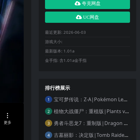
夸克网盘
UC网盘
最近更新:
2026-06-03
游戏大小:
最新版本:
1.01a
金手指:
含1.01a金手指
排行榜展示
宝可梦传说：Z-A|Pokémon Legends: Z-A中文
1
植物大战僵尸：重植版|Plants vs. Zombies: Replanted中文
2
勇者斗恶龙7：重制版|Dragon Quest VII Reimagined中文
3
古墓丽影：决定版|Tomb Raider: Definitive Edition中文
4