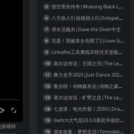
悟空黑色传奇|Wukong Black Legend
5
八方旅人0|歧路旅人0|Octopath Traveler 0中文
6
潜水员戴夫|Dave the Diver中文
7
完蛋！我被美女包围了2|Love Is All Around 2中文
8
Linkalho工具离线关联任天堂账户教程
9
塞尔达传说：王国之泪|The Legend of Zelda: Tears of the Kingdom中文
10
舞力全开2025|Just Dance 2025中文
11
集合啦！动物森友会|动物之森|Animal Crossing: New Horizons中文
12
塞尔达传说：旷野之息|The Legend of Zelda: Breath of the Wild中文
13
七龙珠：电光炸裂！ZERO|Dragon Ball: Sparking! Zero中文
14
Switch大气层20.5.0系统升级软硬破通用教程
15
的游戏特
朋友收集：梦想生活|Tomodachi Life: Living the Dream中文
16