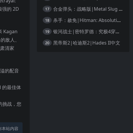
rayal:
合金弹头：战略版|Metal Slug Tactics中文
极强的 2D
17
杀手：赦免|Hitman: Absolution汉化
18
银河战士|密特罗德：究极4穿越未知|Metroid Prime 4: Beyond中文
Kagan
19
暴的敌人、
黑帝斯2|哈迪斯2|Hades II中文
20
“肃清家
才华横溢的配音
l 的最佳体
的挑战，您
布本站内容