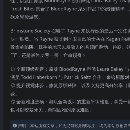
性，以及由原版 BloodRayne 游戏声优 Laura Bailey（Ray
Fresh Bites 集合了 BloodRayne 系列作品中
砍杀冒险游戏。
Brimstone Society 召唤了 Rayne 来执行她的
决一胜负。当 Rayne 察觉到护卫自己的士兵在 Kag
致命的陷阱、棘手的地形以及骇人的首领间跑动、跳跃、砍杀
门”，还是最终功亏一篑，亡命殒身？
◎ 全新顶级配音：原版 BloodRayne 声优 Laura Bailey
演员 Todd Haberkorn 与 Patrick Seitz 合作，来
◎ 提升视觉体验，修复原版缺陷，以及支持更高分辨率（最高可支持 4K
验。
◎ 全新难度选项：游玩全新设计的重新平衡难度，享受一
也可以咬紧牙关，勇闯困难的原版难度。
声明：本站所有文章，如无特殊说明或标注，均为本站原创发