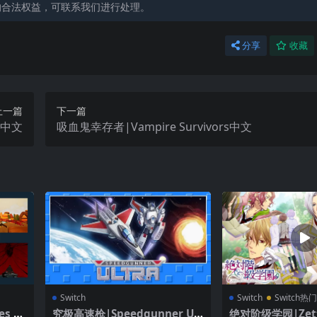
的合法权益，可联系我们进行处理。
分享
收藏
上一篇
下一篇
ia中文
吸血鬼幸存者|Vampire Survivors中文
Switch
Switch
Switch热
s Pr
究极高速枪|Speedgunner Ult
绝对阶级学园|Zetta