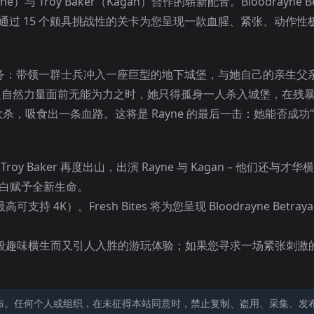
ne）与 Troy Baker（Kagan）合作的崭新配音。Bloodrayne Bet
的最佳精华，通过 15 个颇具挑战性的关卡为您呈现一款血腥、紧张、动作性
最后一次任务：带领一群士兵冲入一座巨型的地下
城堡，与她自己的亲生父亲 
an 的超自然力量面前无能为力之时，她只得孤身一人杀入城堡，在残
，吸食出一条血路。这将是 Rayne 的最后一击：她能否成功
 与 Troy Baker 再度出山，出演 Rayne 与 Kagan – 他们还与
给原版对白赋予全新生命。
）。Fresh Bites 将为您呈现 Bloodrayne Betraya
段趣味横生而又引人入胜的游玩体验；如果您寻求一场紧张刺激
布。任何个人或组织，在未征得本站同意时，禁止复制、盗用、采集、发