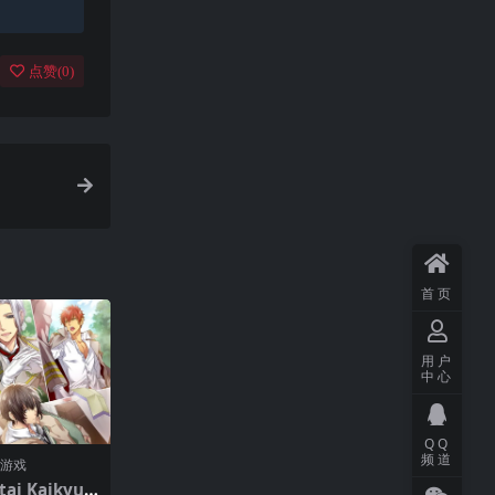
点赞(
0
)
首页
用户
中心
QQ
频道
门游戏
i Kaikyuu